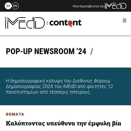
Μια πρωτοβουλία του
ΕΛ
EN
Me
Skip
to
content
POP-UP NEWSROOM ’24
Η δημοσιογραφική κάλυψη του Διεθνούς Φόρουμ
Δημοσιογραφίας 2024 του iMEdD από φοιτητές 12
πανεπιστημίων από τέσσερις ηπείρους.
ΘΕΜΑΤΑ
Καλύπτοντας υπεύθυνα την έμφυλη βία