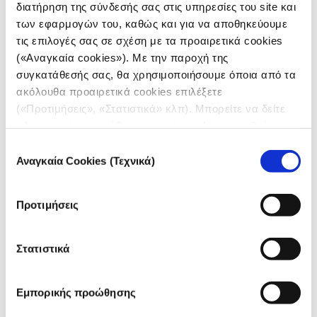
Πανεπιστήμιο Wits, αναλύει τον αντίκτυπο των
διατήρηση της σύνδεσής σας στις υπηρεσίες του site και
διαδηλώσεων στις πανεπιστημιουπόλεις του Columbia
και το Wits, αλλά και στους φοιτητές δημοσιογραφίας.
των εφαρμογών του, καθώς και για να αποθηκεύουμε
τις επιλογές σας σε σχέση με τα προαιρετικά cookies
(«Αναγκαία cookies»). Με την παροχή της
συγκατάθεσής σας, θα χρησιμοποιήσουμε όποια από τα
ακόλουθα προαιρετικά cookies επιλέξετε
(«Προτιμήσεις», «Στατιστικά» κλπ). Μπορείτε να δείτε
πληροφορίες για κάθε κατηγορία cookies μεταβαίνοντας
στην
Πολιτική Cookies
του site μας.
Επιλογή
Αναγκαία Cookies (Τεχνικά)
συγκατάθεσης
Προτιμήσεις
Στατιστικά
ΠΟΛΥΜΕΣΑ
Υπεράσπιση της ελευθερίας του
Εμπορικής προώθησης
Τύπου: Bojana Jovanovic