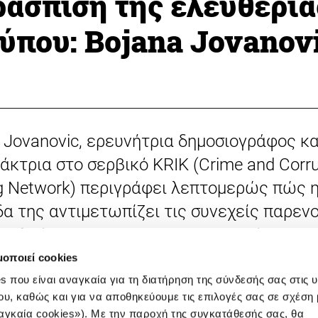
άσπιση της ελευθερία
ύπου: Bojana Jovanov
 Jovanovic, ερευνήτρια δημοσιογράφος κα
άκτρια στο σερβικό KRIK (Crime and Corru
g Network) περιγράφει λεπτομερώς πώς 
α της αντιμετωπίζει τις συνεχείς παρενο
ακολούθηση και τα SLAPPS. Η συνέντευξη
 κατά τη διάρκεια του Διεθνούς Φόρουμ
μοποιεί cookies
ραφίας του iMEdD 2024 στην Αθήνα από 
s που είναι αναγκαία για τη διατήρηση της σύνδεσής σας στις 
ου, καθώς και για να αποθηκεύουμε τις επιλογές σας σε σχέση 
ιακή φοιτήτρια δημοσιογραφίας του UC B
αγκαία cookies»). Με την παροχή της συγκατάθεσής σας, θα