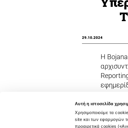
Υπερ
Τ
29.10.2024
Η Bojana
αρχισυντ
Reportin
εφημερίδ
την παρ
διεξήχθη
Αυτή η ιστοσελίδα χρησι
Δημοσιογ
Χρησιμοποιούμε τα cookie
site και των εφαρμογών τ
μεταπτυχ
προαιρετικά cookies («Αν