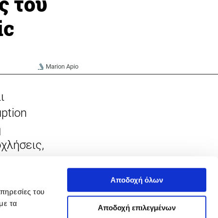
ς του
ic
Marion Apio
ι
ption
η
χλήσεις,
Αποδοχή όλων
την
υπηρεσίες του
με τα
erkeley
Αποδοχή επιλεγμένων