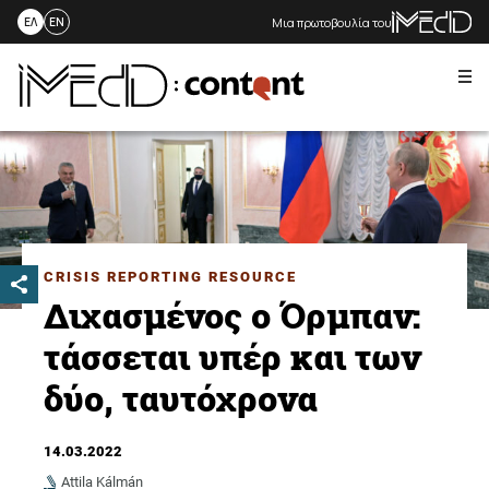
Μια πρωτοβουλία του
ΕΛ
EN
Me
Skip
to
content
CRISIS REPORTING RESOURCE
Διχασμένος ο Όρμπαν:
τάσσεται υπέρ και των
δύο, ταυτόχρονα
14.03.2022
Attila Kálmán