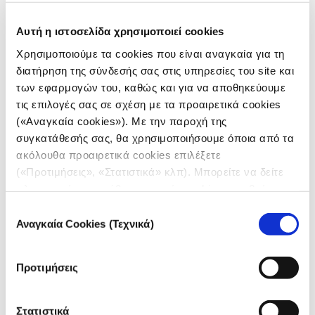
περί γλώσσας και τις επιθέσεις κατά της Ουγγρικής
μειονότητας στην Ουκρανία σε προπαγανδιστικό
Αυτή η ιστοσελίδα χρησιμοποιεί cookies
ιστότοπο με τον τίτλο «Η σύνταξη με την Ουκρανία
Χρησιμοποιούμε τα cookies που είναι αναγκαία για τη
είναι προδοσία». Μετά τον πόλεμο, ο τίτλος άλλαξε σε
διατήρηση της σύνδεσής σας στις υπηρεσίες του site και
«Θα συνταχθούμε με την Ουκρανία;»
των εφαρμογών του, καθώς και για να αποθηκεύουμε
τις επιλογές σας σε σχέση με τα προαιρετικά cookies
H ορμή, η ανιδεότητα, είναι εμφανής: ουδέποτε στο
(«Αναγκαία cookies»). Με την παροχή της
παρελθόν δεν υπήρξε αξιόπιστη κυβερνητική
συγκατάθεσής σας, θα χρησιμοποιήσουμε όποια από τα
προπαγάνδα τόσο ασυνεπής και χαοτική. Κάθε ημέρα
ακόλουθα προαιρετικά cookies επιλέξετε
που περνάει, γίνονται αντιφατικές δηλώσεις,
(«Προτιμήσεις», «Στατιστικά» κλπ). Μπορείτε να δείτε
κυβερνητικές εξαγγελίες και τα κυβερνητικά μέσα
πληροφορίες για κάθε κατηγορία cookies μεταβαίνοντας
ενημέρωσης είναι αποσυντονισμένα. Πράγματι, αυτά
στην
Πολιτική Cookies
του site μας.
Επιλογή
μας ενημερώνουν περισσότερο σχετικά με τα όσα η
Αναγκαία Cookies (Τεχνικά)
συγκατάθεσης
κυβέρνηση επιθυμεί να γνωστοποιήσει στους
ψηφοφόρους της: στην κρατική τηλεόραση και στις
Προτιμήσεις
φιλοκυβερνητικές σελίδες στο Facebook, εξακολουθεί
να παίζεται η Ρωσική ρητορική και κυβερνητικοί
«εμπειρογνώμονες» υποστηρίζουν ευθέως στην
Στατιστικά