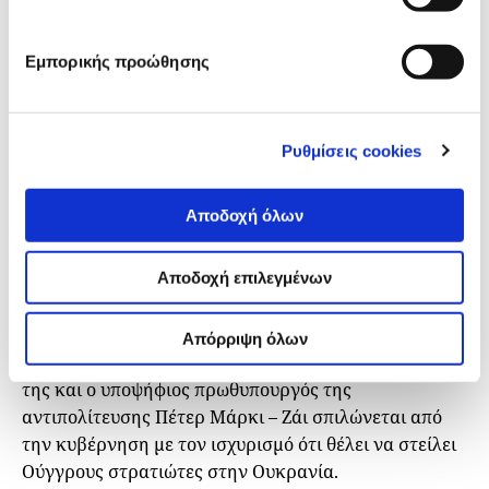
κάμερα ότι η Ουκρανία είναι εκείνη που προκάλεσε
τον πόλεμο.
Εμπορικής προώθησης
Τάσσεται υπέρ και των δύο,
πορεύεται μόνος του
Ρυθμίσεις cookies
Ο Όρμπαν επιχειρεί να επισημάνει «επισήμως» ότι,
ανεξαρτήτως της μεγάλης ομοψυχίας, θα
Αποδοχή όλων
ακολουθήσει το δικό του δρόμο. Η Ουγγαρία, σε
αντίθεση με άλλες χώρες της ΕΕ, δεν εξάγει όπλα
Αποδοχή επιλεγμένων
στην Ουκρανία, ούτε καν επιτρέπει τη μεταφορά
όπλων. Και όλα αυτά στηριζόμενα στο γεγονός ότι θα
εμπλεκόταν η Ουγγαρία στον πόλεμο. Στο μεταξύ, η
Απόρριψη όλων
εκλογική εκστρατεία βρίσκεται επίσης στο απόγειό
της και ο υποψήφιος πρωθυπουργός της
αντιπολίτευσης Πέτερ Μάρκι – Ζάι σπιλώνεται από
την κυβέρνηση με τον ισχυρισμό ότι θέλει να στείλει
Ούγγρους στρατιώτες στην Ουκρανία.