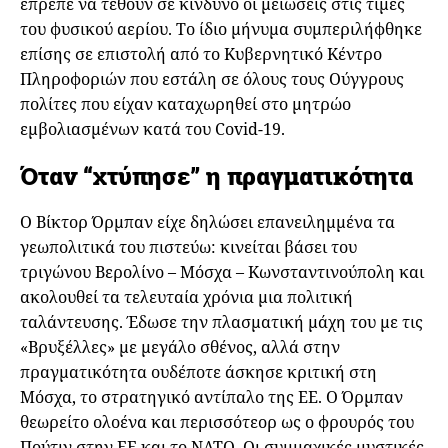
έπρεπε να τεθούν σε κίνδυνο οι μειώσεις στις τιμές
του φυσικού αερίου. Το ίδιο μήνυμα συμπεριλήφθηκε
επίσης σε επιστολή από το Κυβερνητικό Κέντρο
Πληροφοριών που εστάλη σε όλους τους Ούγγρους
πολίτες που είχαν καταχωρηθεί στο μητρώο
εμβολιασμένων κατά του Covid-19.
Όταν “χτύπησε” η πραγματικότητα
Ο Βίκτορ Όρμπαν είχε δηλώσει επανειλημμένα τα
γεωπολιτικά του πιστεύω: κινείται βάσει του
τριγώνου Βερολίνο – Μόσχα – Κωνσταντινούπολη και
ακολουθεί τα τελευταία χρόνια μια πολιτική
ταλάντευσης. Έδωσε την πλασματική μάχη του με τις
«Βρυξέλλες» με μεγάλο σθένος, αλλά στην
πραγματικότητα ουδέποτε άσκησε κριτική στη
Μόσχα, το στρατηγικό αντίπαλο της ΕΕ. Ο Όρμπαν
θεωρείτο ολοένα και περισσότεορ ως ο φρουρός του
Πούτιν στην ΕΕ και το ΝΑΤΟ. Οι συμμαχικές μυστικές