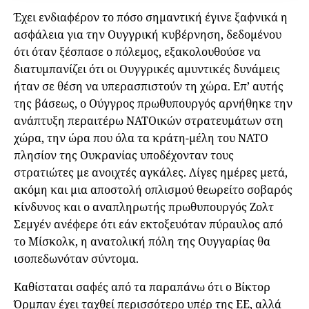
Έχει ενδιαφέρον το πόσο σημαντική έγινε ξαφνικά η
ασφάλεια για την Ουγγρική κυβέρνηση, δεδομένου
ότι όταν ξέσπασε ο πόλεμος, εξακολουθούσε να
διατυμπανίζει ότι οι Ουγγρικές αμυντικές δυνάμεις
ήταν σε θέση να υπερασπιστούν τη χώρα. Επ’ αυτής
της βάσεως, ο Ούγγρος πρωθυπουργός αρνήθηκε την
ανάπτυξη περαιτέρω ΝΑΤΟικών στρατευμάτων στη
χώρα, την ώρα που όλα τα κράτη-μέλη του ΝΑΤΟ
πλησίον της Ουκρανίας υποδέχονταν τους
στρατιώτες με ανοιχτές αγκάλες. Λίγες ημέρες μετά,
ακόμη και μια αποστολή οπλισμού θεωρείτο σοβαρός
κίνδυνος και ο αναπληρωτής πρωθυπουργός Ζολτ
Σεμγέν ανέφερε ότι εάν εκτοξευόταν πύραυλος από
το Μίσκολκ, η ανατολική πόλη της Ουγγαρίας θα
ισοπεδωνόταν σύντομα.
Καθίσταται σαφές από τα παραπάνω ότι ο Βίκτορ
Όρμπαν έχει ταχθεί περισσότερο υπέρ της ΕΕ, αλλά