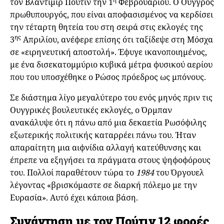
τον Βλαντιμίρ Πούτιν την 1
Φεβρουαρίου. Ο Ούγγρος
πρωθυπουργός, που είναι αποφασισμένος να κερδίσει
την τέταρτη θητεία του στη σειρά στις εκλογές της
ης
3
Απριλίου, ανέφερε επίσης ότι ταξίδεψε στη Μόσχα
σε «ειρηνευτική αποστολή». Έφυγε ικανοποιημένος,
με ένα δισεκατομμύριο κυβικά μέτρα φυσικού αερίου
που του υποσχέθηκε ο Ρώσος πρόεδρος ως μπόνους.
Σε διάστημα λίγο μεγαλύτερο του ενός μηνός πριν τις
Ουγγρικές βουλευτικές εκλογές, ο Όρμπαν
ανακάλυψε ότι η πάνω από μια δεκαετία Ρωσόφιλης
εξωτερικής πολιτικής καταρρέει πάνω του. Ήταν
απαραίτητη μια αιφνίδια αλλαγή κατεύθυνσης και
έπρεπε να εξηγήσει τα πράγματα στους ψηφοφόρους
του. Πολλοί παραθέτουν τώρα το
1984
του Όργουελ
λέγοντας «βρισκόμαστε σε διαρκή πόλεμο με την
Ευρασία». Αυτό έχει κάποια βάση.
Συνάντηση με τον Πούτιν 12 φορές