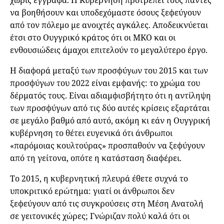
χωρίς έγγραφα. Η Κυβέρνηση προτρέπει τους πάντες
να βοηθήσουν και υποδεχόμαστε όσους ξεφεύγουν
από τον πόλεμο με ανοιχτές αγκάλες. Αποδεικνύεται
έτσι στο Ουγγρικό κράτος ότι οι ΜΚΟ και οι
ενθουσιώδεις άμαχοι επιτελούν το μεγαλύτερο έργο.
Η διαφορά μεταξύ των προσφύγων του 2015 και των
προσφύγων του 2022 είναι εμφανής: το χρώμα του
δέρματός τους. Είναι αδιαμφισβήτητο ότι η αντίληψη
των προσφύγων από τις δύο αυτές κρίσεις εξαρτάται
σε μεγάλο βαθμό από αυτό, ακόμη κι εάν η Ουγγρική
κυβέρνηση το θέτει ευγενικά ότι άνθρωποι
«παρόμοιας κουλτούρας» προσπαθούν να ξεφύγουν
από τη γείτονα, οπότε η κατάσταση διαφέρει.
Το 2015, η κυβερνητική πλευρά έθετε συχνά το
υποκριτικό ερώτημα: γιατί οι άνθρωποι δεν
ξεφεύγουν από τις συγκρούσεις στη Μέση Ανατολή
σε γειτονικές χώρες; Γνώριζαν πολύ καλά ότι οι