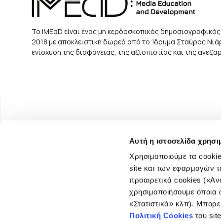
Το iMEdD είναι ένας μη κερδοσκοπικός δημοσιογραφικός
2018 με αποκλειστική δωρεά από το Ίδρυμα Σταύρος Νιάρχ
ενίσχυση της διαφάνειας, της αξιοπιστίας και της ανεξ
Αυτή η ιστοσελίδα χρησι
Χρησιμοποιούμε τα cookie
site και των εφαρμογών τ
προαιρετικά cookies («Αν
χρησιμοποιήσουμε όποια α
«Στατιστικά» κλπ). Μπορε
FOUNDING DONOR
Πολιτική Cookies
του sit