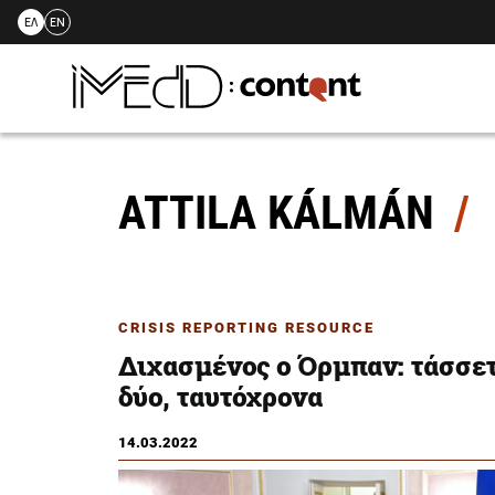
ΕΛ
EN
Skip
to
content
ATTILA KÁLMÁN
CRISIS REPORTING RESOURCE
Διχασμένος ο Όρμπαν: τάσσετ
δύο, ταυτόχρονα
14.03.2022