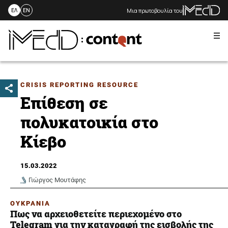
Μια πρωτοβουλία του
ΕΛ
EN
Me
Skip
to
content
CRISIS REPORTING RESOURCE
Επίθεση σε
πολυκατοικία στο
Κίεβο
15.03.2022
Γιώργος Μουτάφης
ΟΥΚΡΑΝΙΑ
Πως να αρχειοθετείτε περιεχομένο στο
Telegram για την καταγραφή της εισβολής της