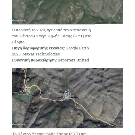
Η περιοχή το 2020, πριν από την κατασκευή
του Κέντρου Υπερυψηλής Τάσης (ΚΥΤ) στο
Βέρμιο.
Πηγή δορυφορικής εικόνας:
Google Earth
2025, Maxar Technologies
Ευγενική παραχώρηση:
Reporters United
Το Κέντρο Υπερυψηλής Τάσης (ΚΥΤ) που