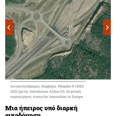
Κέντρο εφοδιασμού, Γερμανία. Pléiades © CNES
2018 (πριν), Distribution Airbus DS. Ευγενική
παραχώρηση: Arena for Journalism in Europe.
Μια ήπειρος υπό διαρκή
οικοδόμηση