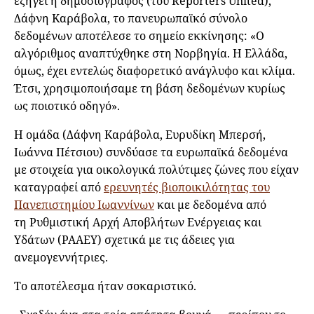
εξηγεί η δημοσιογράφος (του Reporters United),
Δάφνη Καράβολα, το πανευρωπαϊκό σύνολο
δεδομένων αποτέλεσε το σημείο εκκίνησης: «Ο
αλγόριθμος αναπτύχθηκε στη Νορβηγία. Η Ελλάδα,
όμως, έχει εντελώς διαφορετικό ανάγλυφο και κλίμα.
Έτσι, χρησιμοποιήσαμε τη βάση δεδομένων κυρίως
ως ποιοτικό οδηγό».
Η ομάδα (Δάφνη Καράβολα, Ευρυδίκη Μπερσή,
Ιωάννα Πέτσιου) συνδύασε τα ευρωπαϊκά δεδομένα
με στοιχεία για οικολογικά πολύτιμες ζώνες που είχαν
καταγραφεί από
ερευνητές βιοποικιλότητας του
Πανεπιστημίου Ιωαννίνων
και με δεδομένα από
τη Ρυθμιστική Αρχή Αποβλήτων Ενέργειας και
Υδάτων (ΡΑΑΕΥ) σχετικά με τις άδειες για
ανεμογεννήτριες.
Το αποτέλεσμα ήταν σοκαριστικό.