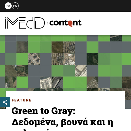
ΕΛ
EN
Skip
to
content
FEATURE
Green to Gray:
Δεδομένα, βουνά και η