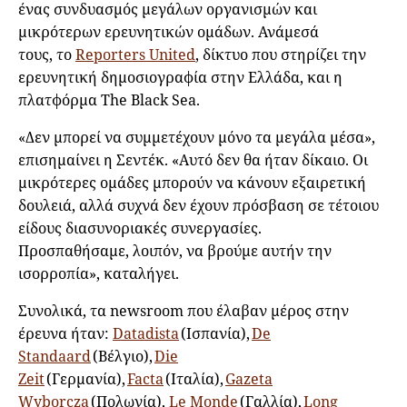
ένας συνδυασμός μεγάλων οργανισμών και
μικρότερων ερευνητικών ομάδων. Ανάμεσά
τους, το
Reporters United
, δίκτυο που στηρίζει την
ερευνητική δημοσιογραφία στην Ελλάδα, και η
πλατφόρμα The Black Sea.
«Δεν μπορεί να συμμετέχουν μόνο τα μεγάλα μέσα»,
επισημαίνει η Σεντέκ. «Αυτό δεν θα ήταν δίκαιο. Οι
μικρότερες ομάδες μπορούν να κάνουν εξαιρετική
δουλειά, αλλά συχνά δεν έχουν πρόσβαση σε τέτοιου
είδους διασυνοριακές συνεργασίες.
Προσπαθήσαμε, λοιπόν, να βρούμε αυτήν την
ισορροπία», καταλήγει.
Συνολικά, τα newsroom που έλαβαν μέρος στην
έρευνα ήταν:
Datadista
(Ισπανία),
De
Standaard
(Βέλγιο),
Die
Zeit
(Γερμανία),
Facta
(Ιταλία),
Gazeta
Wyborcza
(Πολωνία),
Le Monde
(Γαλλία),
Long