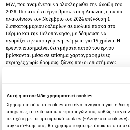
MW, που αναμένεται να ολοκληρωθεί την άνοιξη του
2026. Πίσω από το έργο βρίσκεται η Amazon, η οποία
ανακοίνωσε τον Νοέμβριο του 2024 επένδυση 1
δισεκατομμυρίου δολαρίων σε αιολικά πάρκα στο
Βέρμιο και την Πελοπόννησο, με δέσμευση να
αγοράζει την παραγόμενη ενέργεια για 15 χρόνια. Η
έρευνα επισημαίνει ότι τμήματα αυτού του έργου
βρίσκονται μέσα σε επίσημα χαρτογραφημένες
περιοχές χωρίς δρόμους, ζώνες που οι επιστήμονες
θεωρούν από τα πιο παρθένα φυσικά οικοσυστήματα
της Ελλάδας.
«Ναι, υπάρχει μια στροφή μακριά από τα ορυκτά
Αυτή η ιστοσελίδα χρησιμοποιεί cookies
καύσιμα», σημειώνει η Καράβολα. «Αλλά με ποιους
όρους και με ποιο κόστος; Υπάρχει τρόπος να γίνει η
Χρησιμοποιούμε τα cookies που είναι αναγκαία για τη διατ
πράσινη μετάβαση, χωρίς να καταστρέφονται
υπηρεσίες του site και των εφαρμογών του, καθώς και για 
ανέγγιχτες φυσικές περιοχές;»
σε σχέση με τα προαιρετικά cookies («Αναγκαία cookies»).
συγκατάθεσής σας, θα χρησιμοποιήσουμε όποια από τα ακό
Το ρεπορτάζ στο πεδίο αποκάλυψε στοιχεία αθέατα