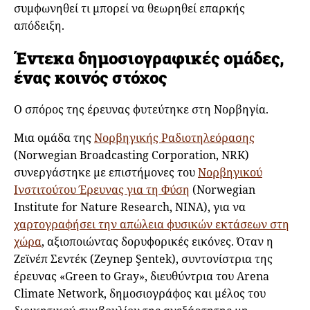
συμφωνηθεί τι μπορεί να θεωρηθεί επαρκής
απόδειξη.
Έντεκα δημοσιογραφικές ομάδες,
ένας κοινός στόχος
Ο σπόρος της έρευνας φυτεύτηκε στη Νορβηγία.
Μια ομάδα της
Νορβηγικής Ραδιοτηλεόρασης
(Norwegian Broadcasting Corporation, NRK)
συνεργάστηκε με επιστήμονες του
Νορβηγικού
Ινστιτούτου Έρευνας για τη Φύση
(Norwegian
Institute for Nature Research, NINA), για να
χαρτογραφήσει την απώλεια φυσικών εκτάσεων στη
χώρα
, αξιοποιώντας δορυφορικές εικόνες. Όταν η
Ζεϊνέπ Σεντέκ (Zeynep Şentek), συντονίστρια της
έρευνας «Green to Gray», διευθύντρια του Arena
Climate Network, δημοσιογράφος και μέλος του