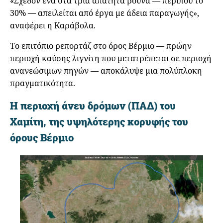
«Σχεδόν ένα στα τρία απάτητα βουνά — περίπου το
30% — απειλείται από έργα με άδεια παραγωγής»,
αναφέρει η Καράβολα.
Το επιτόπιο ρεπορτάζ στο όρος Βέρμιο — πρώην
περιοχή καύσης λιγνίτη που μετατρέπεται σε περιοχή
ανανεώσιμων πηγών — αποκάλυψε μια πολύπλοκη
πραγματικότητα.
Η περιοχή άνευ δρόμων (ΠΑΔ) του
Χαμίτη, της υψηλότερης κορυφής του
όρους Βέρμιo