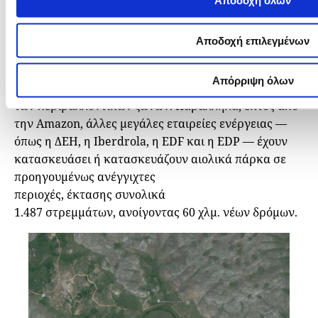
Αποδοχή όλων
Καράβολα.
Το ρεπορτάζ ανέδειξε ένα πολιτικό παράδοξο: η
Αποδοχή επιλεγμένων
επέκταση των ανανεώσιμων
πηγών ενέργειας προχωρά ταχύτερα από
Απόρριψη όλων
την επικαιροποίηση των χωροταξικών σχεδίων και
των περιβαλλοντικών ζωνών. Παράλληλα, εκτός από
την Amazon, άλλες μεγάλες εταιρείες ενέργειας —
όπως η ΔΕΗ, η Iberdrola, η EDF και η EDP — έχουν
κατασκευάσει ή κατασκευάζουν αιολικά πάρκα σε
προηγουμένως ανέγγιχτες
περιοχές, έκτασης συνολικά
1.487 στρεμμάτων, ανοίγοντας 60 χλμ. νέων δρόμων.