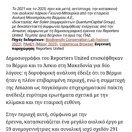
Το 2021 και το 2025, πριν και μετά, αντίστοιχα, την κατασκευή
του αιολικού πάρκου Γκιώνα-Μπουρίκα από την εταιρεία
Αιολική Μονοπρόσωπη Βερμίου Α.Ε.,
ιδιοκτησίας Aer Soleir (συμφερόντων QuantumCapital Group),
με δεκαπενταετή συμφωνία προμήθειας ενέργειας από την
Amazon, σύμφωνα με τη δημοσιογραφική έρευνα του Reporters
United. Τα μπλε όρια δείχνουν τα όρια της ΠΑΔ.
Πηγές δεδομένων:
Biodiversity Conservation Lab (Ιούνιος
2022)
,
ΡΑΑΕΥ (Μάιος 2025)
,
Copernicus Browser.
Ευγενική
παραχώρηση
: Reporters United
Δημοσιογράφοι του Reporters United επισκέφθηκαν
το Βέρμιο και το Άσκιο στη Μακεδονία για δύο
λόγους: η δορυφορική ανάλυση έδειξε ότι το Βέρμιο
ήταν η πλέον επιβαρυμένη περιοχή, ενώ η συμμετοχή
της Amazon ως παγκόσμιου επιχειρηματικού παίκτη
ανέδειξε ευρύτερα ερωτήματα σχετικά με την
κλίμακα και την εταιρική ευθύνη.
Στην περιοχή αυτή, σύμφωνα με την
έρευνα, κατασκευάζεται ένα μεγάλο αιολικό έργο με
59 ανεμογεννήτριες και συνολική ισχύ σχεδόν 291