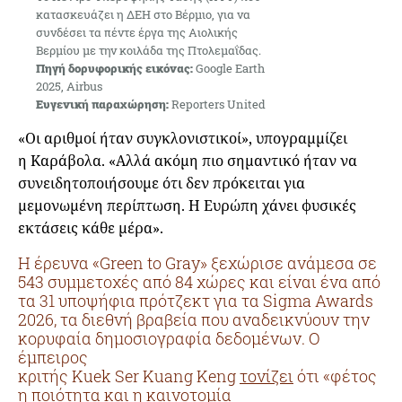
κατασκευάζει η ΔΕΗ στο Βέρμιο, για να
συνδέσει τα πέντε έργα της Αιολικής
Βερμίου με την κοιλάδα της Πτολεμαΐδας.
Πηγή δορυφορικής εικόνας:
Google Earth
2025, Airbus
Ευγενική παραχώρηση:
Reporters United
«Οι αριθμοί ήταν συγκλονιστικοί», υπογραμμίζει
η Καράβολα. «Αλλά ακόμη πιο σημαντικό ήταν να
συνειδητοποιήσουμε ότι δεν πρόκειται για
μεμονωμένη περίπτωση. Η Ευρώπη χάνει φυσικές
εκτάσεις κάθε μέρα».
Η έρευνα «Green to Gray» ξεχώρισε ανάμεσα σε
543 συμμετοχές από 84 χώρες και είναι ένα από
τα 31 υποψήφια πρότζεκτ για τα Sigma Awards
2026, τα διεθνή βραβεία που αναδεικνύουν την
κορυφαία δημοσιογραφία δεδομένων. Ο
έμπειρος
κριτής Kuek Ser Kuang Keng
τονίζει
ότι «φέτος
η ποιότητα και η καινοτομία