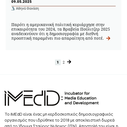
09.05.2025
Αθηνά Θανάση
Παρότι η αμερικανική πολιτική κυριάρχησε στην
επικαιρότητα του 2024, τα Βραβεία Πούλιτζερ 2025
αναδεικνύουν ότι η δημοσιογραφία με διεθνή
προοπτική παραμένει πιο απαραίτητη από ποτέ.
1
2
Page
Page
Το iMEdD είναι ένας μη κερδοσκοπικός δημοσιογραφικός
οργανισμός που ιδρύθηκε το 2018 με αποκλειστική δωρεά
από το Ίδρυμα Σταύρος Νιάρχος (ΙΣΝ). Αποστολή του είναι η