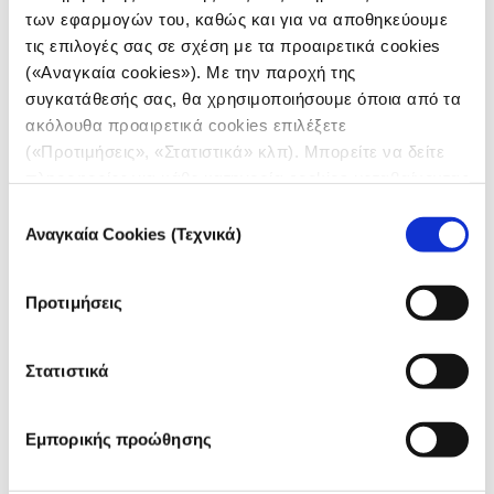
δουλειά τους είναι «αρκετά ευρωπαϊκή», η
των εφαρμογών του, καθώς και για να αποθηκεύουμε
Εκτελεστική Διευθύντρια Τζένιφερ Αθανασίου-Πρινς
τις επιλογές σας σε σχέση με τα προαιρετικά cookies
εξηγεί γιατί η τοπική δημοσιογραφία παραμένει
θεμέλιο της ευρωπαϊκής ενημέρωσης.
(«Αναγκαία cookies»). Με την παροχή της
συγκατάθεσής σας, θα χρησιμοποιήσουμε όποια από τα
ακόλουθα προαιρετικά cookies επιλέξετε
(«Προτιμήσεις», «Στατιστικά» κλπ). Μπορείτε να δείτε
πληροφορίες για κάθε κατηγορία cookies μεταβαίνοντας
στην
Πολιτική Cookies
του site μας.
Επιλογή
Αναγκαία Cookies (Τεχνικά)
συγκατάθεσης
Προτιμήσεις
Στατιστικά
FEATURE
Εμπορικής προώθησης
Μέσα στη διασυνοριακή έρευνα «Τα
μυστικά του σκιώδους στόλου»