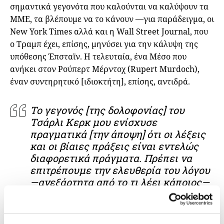
σημαντικά γεγονότα που καλούνται να καλύψουν τα
ΜΜΕ, τα βλέπουμε να το κάνουν —για παράδειγμα, οι
New York Times αλλά και η Wall Street Journal, που
ο Τραμπ έχει, επίσης, μηνύσει για την κάλυψη της
υπόθεσης Έπσταϊν. Η τελευταία, ένα Μέσο που
ανήκει στον Ρούπερτ Μέρντοχ (Rupert Murdoch),
έναν συντηρητικό [ιδιοκτήτη], επίσης, αντιδρά.
Το γεγονός [της δολοφονίας] του
Τσάρλι Κερκ μου ενίσχυσε
πραγματικά [την άποψη] ότι οι λέξεις
και οι βίαιες πράξεις είναι εντελώς
διαφορετικά πράγματα. Πρέπει να
επιτρέπουμε την ελευθερία του λόγου
—ανεξάρτητα από το τι λέει κάποιος—
και ταυτόχρονα να απορρίπτουμε
κατηγορηματικά τις πράξεις
σωματικής βίας.