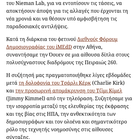
του Nieman Lab, για να εντοπίσουν τις τάσεις, να
αποκτήσουν άποψη για τις αλλαγές που έρχονται τη
νέα χρονιά και να θέσουν υπό αμφισβήτηση τις
παραδοσιακές αντιλήψεις.
Κατά τη διάρκεια του φετινού
Διεθνούς Φόρουμ
Δημοσιογραφίας του iMEdD
στην Αθήνα,
συναντήσαμε την Όουεν σε μια αίθουσα δίπλα στους
πολυσύχναστους διαδρόμους της Πειραιώς 260.
Η συζήτησή μας πραγματοποιήθηκε λίγες εβδομάδες
μετά
τη δολοφονία του Τσάρλι Κέρκ
(Charlie Kirk)
και
την προσωρινή απομάκρυνση του Τζίμι Κίμελ
(Jimmy Kimmel) από την τηλεόραση. Συζητήσαμε για
την ισορροπία μεταξύ της ελευθερίας της έκφρασης
και της βίας στις ΗΠΑ, την ανθεκτικότητα των
δημοσιογράφων και τον ολοένα και σημαντικότερο
ρόλο της τεχνητής νοημοσύνης στις αίθουσες
σύνταξης.