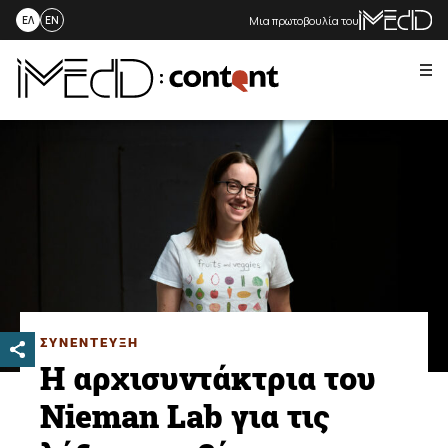
Μια πρωτοβουλία του
ΕΛ
EN
Me
Skip
to
content
ΣΥΝΕΝΤΕΥΞΗ
Η αρχισυντάκτρια του
Nieman Lab για τις