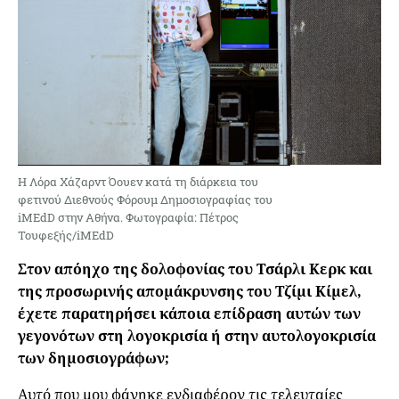
Η Λόρα Χάζαρντ Όουεν κατά τη διάρκεια του
φετινού Διεθνούς Φόρουμ Δημοσιογραφίας του
iMEdD στην Αθήνα. Φωτογραφία: Πέτρος
Τουφεξής/iMEdD
Στον απόηχο της δολοφονίας του Τσάρλι Κερκ και
της προσωρινής απομάκρυνσης του Τζίμι Κίμελ,
έχετε παρατηρήσει κάποια επίδραση αυτών των
γεγονότων στη λογοκρισία ή στην αυτολογοκρισία
των δημοσιογράφων;
Αυτό που μου φάνηκε ενδιαφέρον τις τελευταίες