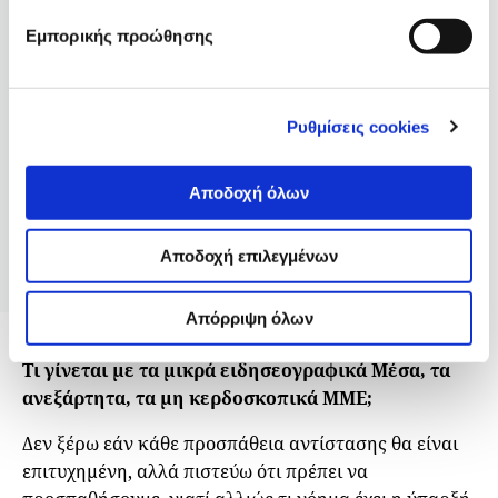
Εμπορικής προώθησης
Ρυθμίσεις cookies
Σε μια ελεύθερη συζήτηση που διοργανώθηκε από την Pew-
Knight Initiative για το φετινό Διεθνές Forum
Αποδοχή όλων
Δημοσιογραφίας του iMEdD, τέσσερις δημοσιογράφοι
συζητούν πώς εξελίσσεται η μετάθεση της επιρροής από
Αποδοχή επιλεγμένων
τους παραδοσιακούς θεματοφύλακες των μέσων
ενημέρωσης στο ευρύ κοινό.
Απόρριψη όλων
Τι γίνεται με τα μικρά ειδησεογραφικά Μέσα, τα
ανεξάρτητα, τα μη κερδοσκοπικά ΜΜΕ;
Δεν ξέρω εάν κάθε προσπάθεια αντίστασης θα είναι
επιτυχημένη, αλλά πιστεύω ότι πρέπει να