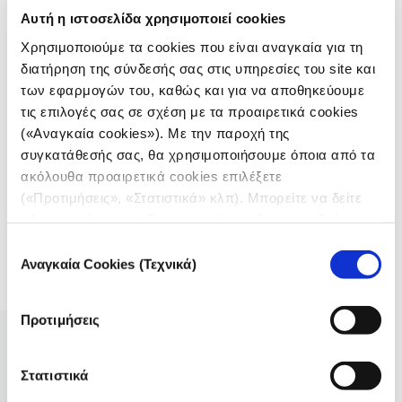
Αυτή η ιστοσελίδα χρησιμοποιεί cookies
Λόρα Χάζαρντ Όουεν, αρχισυντάκτρια, Nieman
Χρησιμοποιούμε τα cookies που είναι αναγκαία για τη
Lab
διατήρηση της σύνδεσής σας στις υπηρεσίες του site και
των εφαρμογών του, καθώς και για να αποθηκεύουμε
τις επιλογές σας σε σχέση με τα προαιρετικά cookies
(«Αναγκαία cookies»). Με την παροχή της
συγκατάθεσής σας, θα χρησιμοποιήσουμε όποια από τα
ακόλουθα προαιρετικά cookies επιλέξετε
(«Προτιμήσεις», «Στατιστικά» κλπ). Μπορείτε να δείτε
ΕΙΔΗΣΗ
«Newsfluencers», αντί δελτίου: Αλλάζει η
πληροφορίες για κάθε κατηγορία cookies μεταβαίνοντας
είδηση όπως την ξέραμε;
στην
Πολιτική Cookies
του site μας.
Επιλογή
Αναγκαία Cookies (Τεχνικά)
συγκατάθεσης
07.10.2025
Φοίβη Φρονίστα
Προτιμήσεις
Στατιστικά