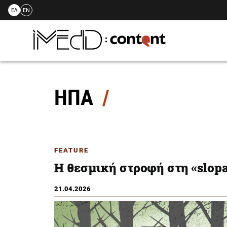
ΕΛ
EN
Skip
to
content
ΗΠΑ
FEATURE
Η θεσμική στροφή στη «slop
21.04.2026