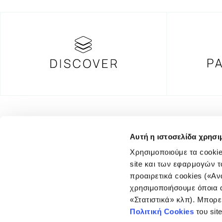
FOUNDING DONOR
Αυτή η ιστοσελίδα χρησι
Χρησιμοποιούμε τα cookie
site και των εφαρμογών τ
προαιρετικά cookies («Αν
χρησιμοποιήσουμε όποια α
© COPYRIGHT iMEdD
«Στατιστικά» κλπ). Μπορε
Πολιτική Cookies
του sit