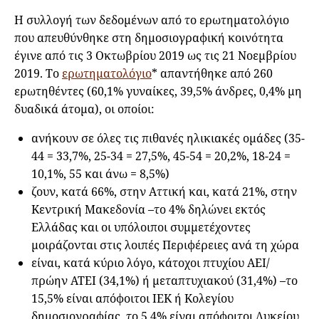
Η συλλογή των δεδομένων από το ερωτηματολόγιο
που απευθύνθηκε στη δημοσιογραφική κοινότητα
έγινε από τις 3 Οκτωβρίου 2019 ως τις 21 Νοεμβρίου
2019. Το
ερωτηματολόγιο
* απαντήθηκε από 260
ερωτηθέντες (60,1% γυναίκες, 39,5% άνδρες, 0,4% μη
δυαδικά άτομα), οι οποίοι:
ανήκουν σε όλες τις πιθανές ηλικιακές ομάδες (35-
44 = 33,7%, 25-34 = 27,5%, 45-54 = 20,2%, 18-24 =
10,1%, 55 και άνω = 8,5%)
ζουν, κατά 66%, στην Αττική και, κατά 21%, στην
Κεντρική Μακεδονία –το 4% δηλώνει εκτός
Ελλάδας και οι υπόλοιποι συμμετέχοντες
μοιράζονται στις λοιπές Περιφέρειες ανά τη χώρα
είναι, κατά κύριο λόγο, κάτοχοι πτυχίου ΑΕΙ/
πρώην ΑΤΕΙ (34,1%) ή μεταπτυχιακού (31,4%) –το
15,5% είναι απόφοιτοι ΙΕΚ ή Κολεγίου
δημοσιογραφίας, το 5,4% είναι απόφοιτοι Λυκείου,