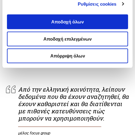
Ρυθμίσεις cookies
Εργαλεία, τεχνικές και μεθοδολογία
δεν είναι τελείως διαφορετικά
Αποδοχή όλων
πράγματα. Υπάρχει μια συνέχεια.
Περισσότερο μέσα από περιπτώσεις
Αποδοχή επιλεγμένων
μελέτης θα τα έβλεπα να
εμφανίζονται.
Απόρριψη όλων
μέλος focus group
Από την ελληνική κοινότητα, λείπουν
δεδομένα που θα έχουν αναζητηθεί, θα
έχουν καθαριστεί και θα διατίθενται
με πιθανές κατευθύνσεις πώς
μπορούν να χρησιμοποιηθούν.
μέλος focus group