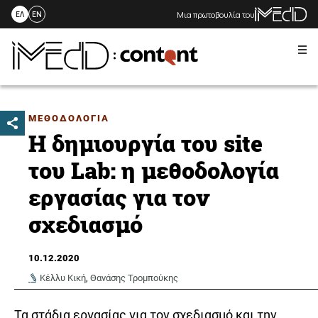
Μια πρωτοβουλία του
ΕΛ
EN
Me
Skip
to
content
ΜΕΘΟΔΟΛΟΓΙΑ
Η δημιουργία του site
του Lab: η μεθοδολογία
εργασίας για τον
σχεδιασμό
10.12.2020
Κέλλυ Κική
,
Θανάσης Τρομπούκης
Τα στάδια εργασίας για τον σχεδιασμό και την