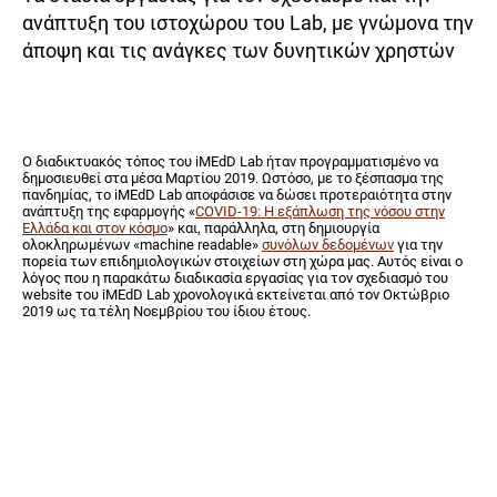
ανάπτυξη του ιστοχώρου του Lab, με γνώμονα την
άποψη και τις ανάγκες των δυνητικών χρηστών
Ο διαδικτυακός τόπος του iMEdD Lab ήταν προγραμματισμένο να
δημοσιευθεί στα μέσα Μαρτίου 2019. Ωστόσο, με το ξέσπασμα της
πανδημίας, το iMEdD Lab αποφάσισε να δώσει προτεραιότητα στην
ανάπτυξη της εφαρμογής «
COVID-19: Η εξάπλωση της νόσου στην
Ελλάδα και στον κόσμο
» και, παράλληλα, στη δημιουργία
ολοκληρωμένων «machine readable»
συνόλων δεδομένων
για την
πορεία των επιδημιολογικών στοιχείων στη χώρα μας. Αυτός είναι ο
λόγος που η παρακάτω διαδικασία εργασίας για τον σχεδιασμό του
website του iMEdD Lab χρονολογικά εκτείνεται από τον Οκτώβριο
2019 ως τα τέλη Νοεμβρίου του ίδιου έτους.