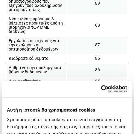
δημοσιογράφους που
89
εξηγούν πώς ολοκλήρωσαν
μια έρευνά τους
Νέες ιδέες, πρόσωπα &
βέλτιστες πρακτικές από τη
88
βιομηχανία των ΜΜΕ
διεθνώς
Εργαλεία και τεχνικές για
την ανάλυση και
87
οπτικοποίηση δεδομένων
Διαδραστικά θέματα
86
Άρθρα για την επεξεργασία
86
βάσεων δεδομένων
Web Applications
85
Αναλύσεις δεδομένων
84
Βίντεο θέματα
82
Φωτογραφικά θέματα
79
Αυτή η ιστοσελίδα χρησιμοποιεί cookies
Mεθοδολογίες για
Χρησιμοποιούμε τα cookies που είναι αναγκαία για τη
δημοσιογραφική έρευνα με
77
διατήρηση της σύνδεσής σας στις υπηρεσίες του site και
ανάλυση δεδομένων
των εφαρμογών του, καθώς και για να αποθηκεύουμε