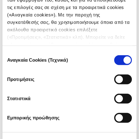
Podcast
66
τις επιλογές σας σε σχέση με τα προαιρετικά cookies
(«Αναγκαία cookies»). Με την παροχή της
συγκατάθεσής σας, θα χρησιμοποιήσουμε όποια από τα
Αποτελέσματα έρευνας ως προς τις
ακόλουθα προαιρετικά cookies επιλέξετε
λειτουργικότητες
(«Προτιμήσεις», «Στατιστικά» κλπ). Μπορείτε να δείτε
πληροφορίες για κάθε κατηγορία cookies μεταβαίνοντας
Κατά πόσο θα θέλατε να
στην
Πολιτική Cookies
του site μας.
Επιλογή
έχετε τη δυνατότητα να
Απάντησαν Πολύ/Εντελώς
κάνετε καθένα από τα
(%)
Αναγκαία Cookies (Τεχνικά)
συγκατάθεσης
παρακάτω;
Download γραφημάτων/
82
εικόνων
Προτιμήσεις
Embed γραφημάτων/
80
εικόνων
Στατιστικά
Download δεδομένων
74
Προεπισκόπηση βάσεων
68
δεδομένων
Εμπορικής προώθησης
Embed ολόκληρου θέματος
65