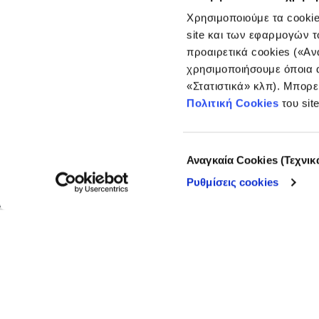
Χρησιμοποιούμε τα cookie
site και των εφαρμογών τ
PODCAST
προαιρετικά cookies («Αν
Η δημοσ
χρησιμοποιήσουμε όποια α
«Στατιστικά» κλπ). Μπορε
υπερτου
Πολιτική Cookies
του sit
Γιάννη 
Επιλογή
Αναγκαία Cookies (Τεχνικ
συγκατάθεσης
Ρυθμίσεις cookies
16.10.2024