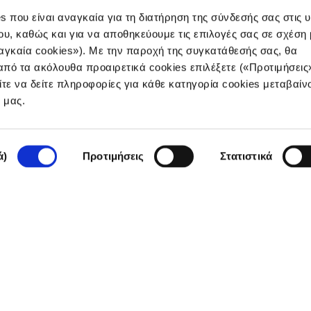
s που είναι αναγκαία για τη διατήρηση της σύνδεσής σας στις 
ου, καθώς και για να αποθηκεύουμε τις επιλογές σας σε σχέση 
αγκαία cookies»). Με την παροχή της συγκατάθεσής σας, θα
ιογραφία και η καταπ
πό τα ακόλουθα προαιρετικά cookies επιλέξετε («Προτιμήσεις
ίτε να δείτε πληροφορίες για κάθε κατηγορία cookies μεταβαίν
ρισμού με τον δημοσ
e μας.
Παλαιολόγο
ά)
Προτιμήσεις
Στατιστικά
Παρόλο που η Ελλάδα έχει ανακάμψει από
απαλλαγεί από την υπερβολική εξάρτησή 
δημοφιλείς περιοχές της, οι Κυκλάδες, αν
παραπαίουσες υποδομές της. Η Liliane 
Πάντειο Πανεπιστήμιο, συζήτησε τις προ
τον δημοσιογράφο Γιάννη Παλαιολόγο, σ