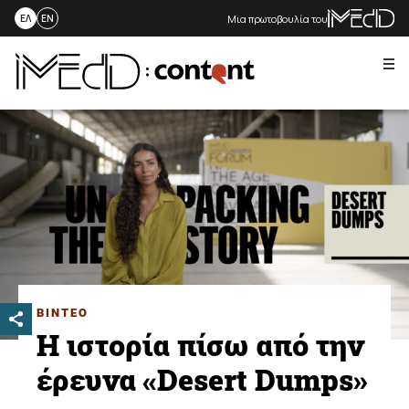
Μια πρωτοβουλία του
ΕΛ
EN
Me
Skip
to
content
ΒΙΝΤΕΟ
Η ιστορία πίσω από την
έρευνα «Desert Dumps»