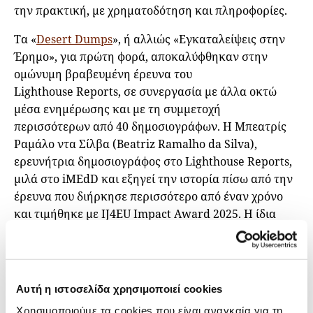
την πρακτική, με χρηματοδότηση και πληροφορίες.
Τα «
Desert Dumps
», ή αλλιώς «Εγκαταλείψεις στην
Έρημο», για πρώτη φορά, αποκαλύφθηκαν στην
ομώνυμη βραβευμένη έρευνα του
Lighthouse Reports, σε συνεργασία με άλλα οκτώ
μέσα ενημέρωσης και με τη συμμετοχή
περισσότερων από 40 δημοσιογράφων. Η Μπεατρίς
Ραμάλο ντα Σίλβα (Beatriz Ramalho da Silva),
ερευνήτρια δημοσιογράφος στο Lighthouse Reports,
μιλά στο iMEdD και εξηγεί την ιστορία πίσω από την
έρευνα που διήρκησε περισσότερο από έναν χρόνο
και τιμήθηκε με IJ4EU Impact Award 2025. Η ίδια
βρέθηκε στην Αθήνα για την
απονομή των φετινών
βραβείων
, η οποία έγινε στις 26 Σεπτεμβρίου 2025,
στο πλαίσιο του ετήσιου συνεδρίου «
UNCOVERED
»
και του
Διεθνούς Φόρουμ Δημοσιογραφίας του
Αυτή η ιστοσελίδα χρησιμοποιεί cookies
iMEdD
.
Χρησιμοποιούμε τα cookies που είναι αναγκαία για τη