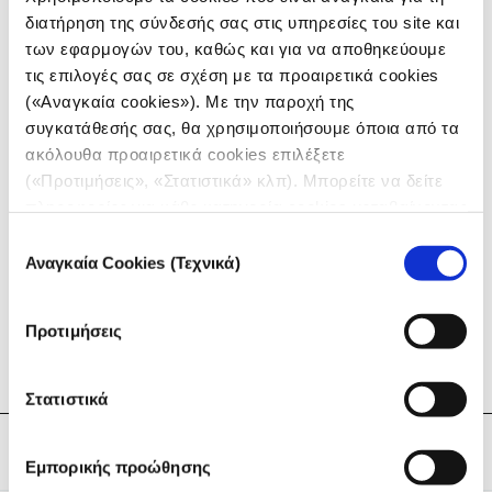
διατήρηση της σύνδεσής σας στις υπηρεσίες του site και
των εφαρμογών του, καθώς και για να αποθηκεύουμε
τις επιλογές σας σε σχέση με τα προαιρετικά cookies
(«Αναγκαία cookies»). Με την παροχή της
συγκατάθεσής σας, θα χρησιμοποιήσουμε όποια από τα
ακόλουθα προαιρετικά cookies επιλέξετε
(«Προτιμήσεις», «Στατιστικά» κλπ). Μπορείτε να δείτε
πληροφορίες για κάθε κατηγορία cookies μεταβαίνοντας
στην
Πολιτική Cookies
του site μας.
Επιλογή
Αναγκαία Cookies (Τεχνικά)
συγκατάθεσης
Δείτε περισσότερα βίντεο στο
κανάλι του iMEdD
Προτιμήσεις
στο YouTube.
Στατιστικά
Tags:
iMEdD Journalism Forum
,
Έρευνα
Εμπορικής προώθησης