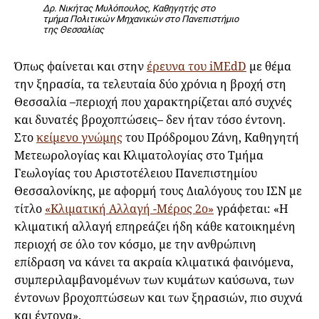
Δρ. Νικήτας Μυλόπουλος, Καθηγητής στο
τμήμα Πολιτικών Μηχανικών στο Πανεπιστήμιο
της Θεσσαλίας
Όπως φαίνεται και στην
έρευνα του iMEdD
με θέμα
την ξηρασία, τα τελευταία δύο χρόνια η βροχή στη
Θεσσαλία –περιοχή που χαρακτηρίζεται από συχνές
και δυνατές βροχοπτώσεις– δεν ήταν τόσο έντονη.
Στο
κείμενο γνώμης
του Πρόδρομου Ζάνη, Καθηγητή
Μετεωρολογίας και Κλιματολογίας στο Τμήμα
Γεωλογίας του Αριστοτέλειου Πανεπιστημίου
Θεσσαλονίκης, με αφορμή τους Διαλόγους του ΙΣΝ με
τίτλο
«Κλιματική Αλλαγή -Μέρος 2ο»
γράφεται: «Η
κλιματική αλλαγή επηρεάζει ήδη κάθε κατοικημένη
περιοχή σε όλο τον κόσμο, με την ανθρώπινη
επίδραση να κάνει τα ακραία κλιματικά φαινόμενα,
συμπεριλαμβανομένων των κυμάτων καύσωνα, των
έντονων βροχοπτώσεων και των ξηρασιών, πιο συχνά
και έντονα».