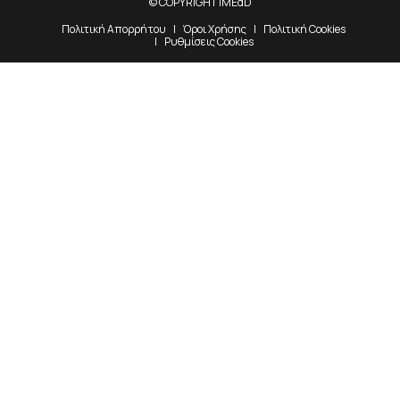
© COPYRIGHT iMEdD
Πολιτική Απορρήτου
Όροι Χρήσης
Πολιτική Cookies
Ρυθμίσεις Cookies