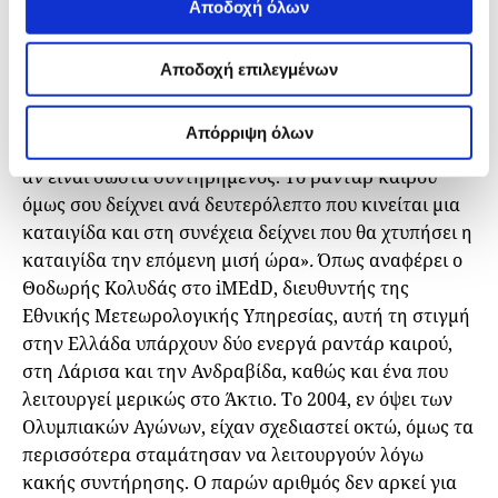
Αποδοχή όλων
για ολόκληρη την ελληνική επικράτεια.
Στο κομμάτι της ενημέρωσης, ο μετεωρολόγος
Αποδοχή επιλεγμένων
επιτείνει την προσοχή στα ραντάρ καιρού. «Ο
μετεωρολογικός σταθμός σού δίνει στοιχεία ανά
Απόρριψη όλων
λεπτό, ανά δίλεπτο, ανάλογα πόσα θα καταγράψει και
αν είναι σωστά συντηρημένος. Το ραντάρ καιρού
όμως σου δείχνει ανά δευτερόλεπτο που κινείται μια
καταιγίδα και στη συνέχεια δείχνει που θα χτυπήσει η
καταιγίδα την επόμενη μισή ώρα»
.
Όπως αναφέρει ο
Θοδωρής Κολυδάς στο iMEdD, διευθυντής της
Εθνικής Μετεωρολογικής Υπηρεσίας, αυτή τη στιγμή
στην Ελλάδα υπάρχουν δύο ενεργά ραντάρ καιρού,
στη Λάρισα και την Ανδραβίδα, καθώς και ένα που
λειτουργεί μερικώς στο Άκτιο. Το 2004, εν όψει των
Ολυμπιακών Αγώνων, είχαν σχεδιαστεί οκτώ, όμως τα
περισσότερα σταμάτησαν να λειτουργούν λόγω
κακής συντήρησης. Ο παρών αριθμός δεν αρκεί για