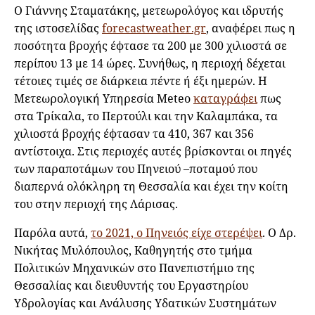
Ο Γιάννης Σταματάκης, μετεωρολόγος και ιδρυτής
της ιστοσελίδας
forecastweather.gr
, αναφέρει πως η
ποσότητα βροχής έφτασε τα 200 με 300 χιλιοστά σε
περίπου 13 με 14 ώρες. Συνήθως, η περιοχή δέχεται
τέτοιες τιμές σε διάρκεια πέντε ή έξι ημερών. Η
Μετεωρολογική Υπηρεσία Meteo
καταγράφει
πως
στα Τρίκαλα, το Περτούλι και την Καλαμπάκα, τα
χιλιοστά βροχής έφτασαν τα 410, 367 και 356
αντίστοιχα. Στις περιοχές αυτές βρίσκονται οι πηγές
των παραποτάμων του Πηνειού –ποταμού που
διαπερνά ολόκληρη τη Θεσσαλία και έχει την κοίτη
του στην περιοχή της Λάρισας.
Παρόλα αυτά,
το 2021, ο Πηνειός είχε στερέψει
. Ο Δρ.
Νικήτας Μυλόπουλος, Καθηγητής στο τμήμα
Πολιτικών Μηχανικών στο Πανεπιστήμιο της
Θεσσαλίας και διευθυντής του Εργαστηρίου
Υδρολογίας και Ανάλυσης Υδατικών Συστημάτων