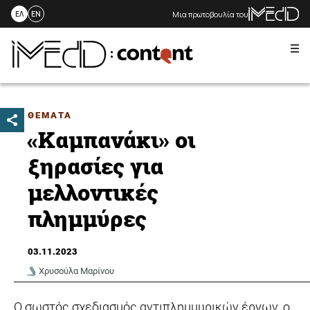
Μια πρωτοβουλία του
ΕΛ
EN
Me
Skip
to
content
ΘΕΜΑΤΑ
«Καμπανάκι» οι
ξηρασίες για
μελλοντικές
πλημμύρες
03.11.2023
Χρυσούλα Μαρίνου
Ο σωστός σχεδιασμός αντιπλημμυρικών έργων, ο