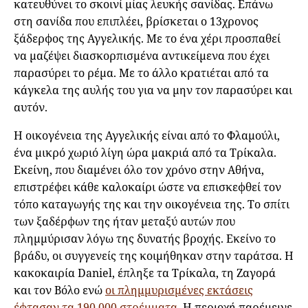
κατευθύνει το σκοινί μίας λευκής σανίδας. Επάνω
στη σανίδα που επιπλέει, βρίσκεται ο 13χρονος
ξάδερφος της Αγγελικής. Με το ένα χέρι προσπαθεί
να μαζέψει διασκορπισμένα αντικείμενα που έχει
παρασύρει το ρέμα. Με το άλλο κρατιέται από τα
κάγκελα της αυλής του για να μην τον παρασύρει και
αυτόν.
Η οικογένεια της Αγγελικής είναι από το Φλαμούλι,
ένα μικρό χωριό λίγη ώρα μακριά από τα Τρίκαλα.
Εκείνη, που διαμένει όλο τον χρόνο στην Αθήνα,
επιστρέφει κάθε καλοκαίρι ώστε να επισκεφθεί τον
τόπο καταγωγής της και την οικογένεια της. Το σπίτι
των ξαδέρφων της ήταν μεταξύ αυτών που
πλημμύρισαν λόγω της δυνατής βροχής. Εκείνο το
βράδυ, οι συγγενείς της κοιμήθηκαν στην ταράτσα. Η
κακοκαιρία Daniel, έπληξε τα Τρίκαλα, τη Ζαγορά
και τον Βόλο ενώ
οι πλημμυρισμένες εκτάσεις
έφτασαν τα 190.000 στρέμματα
. Η περιοχή παρέμεινε