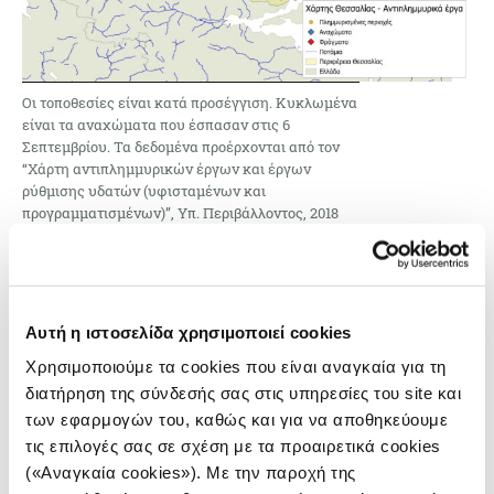
Οι τοποθεσίες είναι κατά προσέγγιση. Κυκλωμένα
είναι τα αναχώματα που έσπασαν στις 6
Σεπτεμβρίου. Τα δεδομένα προέρχονται από τον
“Χάρτη αντιπλημμυρικών έργων και έργων
ρύθμισης υδατών (υφισταμένων και
προγραμματισμένων)”, Υπ. Περιβάλλοντος, 2018
«
Να υπάρχει αρκετός χρόνος να σώσουμε
ανθρώπινες ζωές»
Αυτή η ιστοσελίδα χρησιμοποιεί cookies
Η οικογένεια της Αγγελικής ένιωθε προετοιμασμένη.
Όταν είδαν την ένταση της βροχής μάζεψαν μερικά
Χρησιμοποιούμε τα cookies που είναι αναγκαία για τη
διατήρηση της σύνδεσής σας στις υπηρεσίες του site και
από τα πράγματά τους και τα ανέβασαν στον πρώτο
των εφαρμογών του, καθώς και για να αποθηκεύουμε
όροφο του σπιτιού τους. Το σπίτι τους είχε ήδη
τις επιλογές σας σε σχέση με τα προαιρετικά cookies
πλημμυρίσει όταν ακούστηκε στα κινητά τους το
(«Αναγκαία cookies»). Με την παροχή της
σήμα του 112 -σύστημα προειδοποίησης της