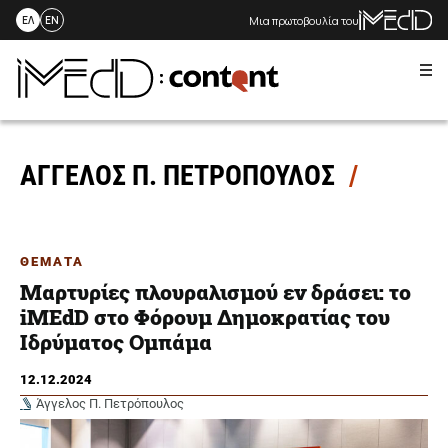
Μια πρωτοβουλία του
ΕΛ
EN
Me
Skip
to
content
ΑΓΓΕΛΟΣ Π. ΠΕΤΡΟΠΟΥΛΟΣ
ΘΕΜΑΤΑ
Μαρτυρίες πλουραλισμού εν δράσει: το
iMEdD στο Φόρουμ Δημοκρατίας του
Ιδρύματος Ομπάμα
12.12.2024
Άγγελος Π. Πετρόπουλος