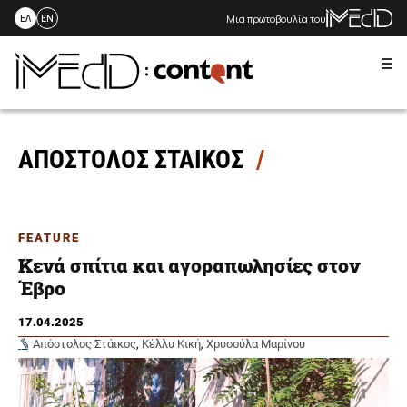
Μια πρωτοβουλία του
ΕΛ
EN
Me
Skip
to
content
ΑΠΟΣΤΟΛΟΣ ΣΤΑΙΚΟΣ
FEATURE
Κενά σπίτια και αγοραπωλησίες στον
Έβρο
17.04.2025
Απόστολος Στάικος
,
Κέλλυ Κική
,
Χρυσούλα Μαρίνου