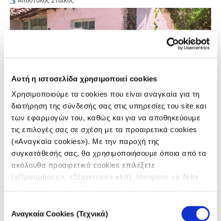
Απόστολος Στάικος
Αυτή η ιστοσελίδα χρησιμοποιεί cookies
Χρησιμοποιούμε τα cookies που είναι αναγκαία για τη
διατήρηση της σύνδεσής σας στις υπηρεσίες του site και
των εφαρμογών του, καθώς και για να αποθηκεύουμε
τις επιλογές σας σε σχέση με τα προαιρετικά cookies
Ο δημοσιογράφος Απόστολος Στάικος ταξίδεψε στον βόρειο
Έβρο για να καταγράψει τη ζωή στα ακριτικά χωριά για το
(«Αναγκαία cookies»). Με την παροχή της
νέο podcast του iMEdD.
συγκατάθεσής σας, θα χρησιμοποιήσουμε όποια από τα
ακόλουθα προαιρετικά cookies επιλέξετε
(«Προτιμήσεις», «Στατιστικά» κλπ). Μπορείτε να δείτε
πληροφορίες για κάθε κατηγορία cookies μεταβαίνοντας
στην
Πολιτική Cookies
του site μας.
Επιλογή
Αναγκαία Cookies (Τεχνικά)
συγκατάθεσης