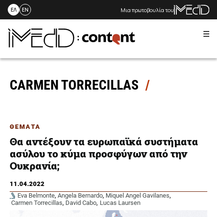
Μια πρωτοβουλία του
ΕΛ
EN
Me
Skip
to
content
CARMEN TORRECILLAS
ΘΕΜΑΤΑ
Θα αντέξουν τα ευρωπαϊκά συστήματα
ασύλου το κύμα προσφύγων από την
Ουκρανία;
11.04.2022
Eva Belmonte
,
Angela Bernardo
,
Miquel Angel Gavilanes
,
Carmen Torrecillas
,
David Cabo
,
Lucas Laursen