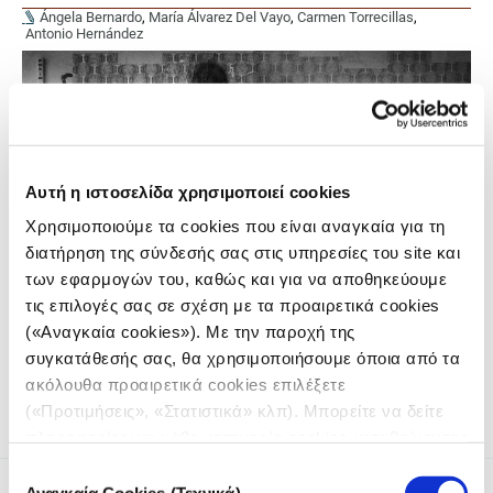
Ángela Bernardo
,
María Álvarez Del Vayo
,
Carmen Torrecillas
,
Antonio Hernández
Αυτή η ιστοσελίδα χρησιμοποιεί cookies
Χρησιμοποιούμε τα cookies που είναι αναγκαία για τη
διατήρηση της σύνδεσής σας στις υπηρεσίες του site και
των εφαρμογών του, καθώς και για να αποθηκεύουμε
τις επιλογές σας σε σχέση με τα προαιρετικά cookies
Σε πολλές ευρωπαϊκές χώρες οι υπηρεσίες ψυχολογικής
(«Αναγκαία cookies»). Με την παροχή της
υποστήριξης στο δημόσιο σύστημα υγείας είναι ανεπαρκείς
συγκατάθεσής σας, θα χρησιμοποιήσουμε όποια από τα
ή ακόμη και ανύπαρκτες.
ακόλουθα προαιρετικά cookies επιλέξετε
(«Προτιμήσεις», «Στατιστικά» κλπ). Μπορείτε να δείτε
πληροφορίες για κάθε κατηγορία cookies μεταβαίνοντας
στην
Πολιτική Cookies
του site μας.
Επιλογή
Αναγκαία Cookies (Τεχνικά)