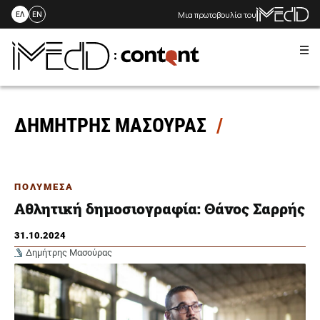
Μια πρωτοβουλία του
ΕΛ
EN
Me
Skip
to
content
ΔΗΜΗΤΡΗΣ ΜΑΣΟΥΡΑΣ
ΠΟΛΥΜΕΣΑ
Αθλητική δημοσιογραφία: Θάνος Σαρρής
31.10.2024
Δημήτρης Μασούρας