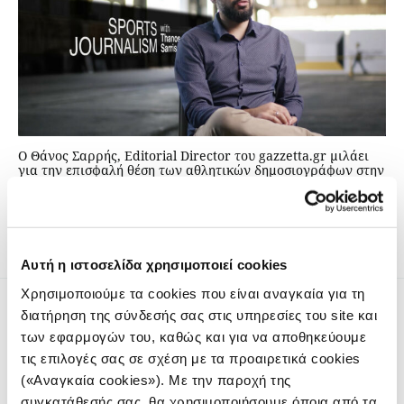
Ο Θάνος Σαρρής, Editorial Director του gazzetta.gr μιλάει
για την επισφαλή θέση των αθλητικών δημοσιογράφων στην
Ελλάδα και τις αλλαγές και προκλήσεις που φέρνει η
Τεχνητή Νοημοσύνη στην αθλητική δημοσιογραφία.
Αυτή η ιστοσελίδα χρησιμοποιεί cookies
Χρησιμοποιούμε τα cookies που είναι αναγκαία για τη
διατήρηση της σύνδεσής σας στις υπηρεσίες του site και
των εφαρμογών του, καθώς και για να αποθηκεύουμε
τις επιλογές σας σε σχέση με τα προαιρετικά cookies
(«Αναγκαία cookies»). Με την παροχή της
συγκατάθεσής σας, θα χρησιμοποιήσουμε όποια από τα