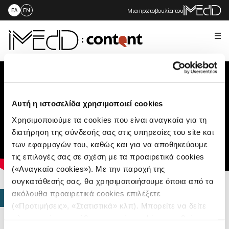
Μια πρωτοβουλία του
ΕΛ
EN
Me
Skip
to
content
Αυτή η ιστοσελίδα χρησιμοποιεί cookies
Χρησιμοποιούμε τα cookies που είναι αναγκαία για τη
διατήρηση της σύνδεσής σας στις υπηρεσίες του site και
των εφαρμογών του, καθώς και για να αποθηκεύουμε
τις επιλογές σας σε σχέση με τα προαιρετικά cookies
(«Αναγκαία cookies»). Με την παροχή της
συγκατάθεσής σας, θα χρησιμοποιήσουμε όποια από τα
ακόλουθα προαιρετικά cookies επιλέξετε
ΠΟΛΥΜΕΣΑ
(«Προτιμήσεις», «Στατιστικά» κλπ). Μπορείτε να δείτε
Αθλητική
πληροφορίες για κάθε κατηγορία cookies μεταβαίνοντας