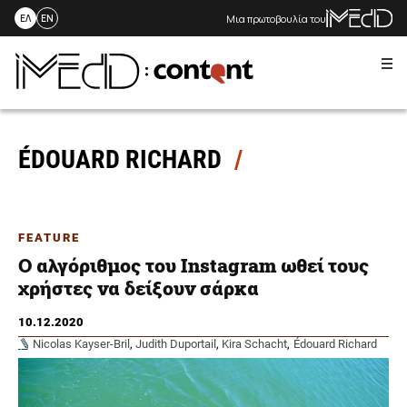
Μια πρωτοβουλία του
ΕΛ
EN
Me
Skip
to
content
ÉDOUARD RICHARD
FEATURE
Ο αλγόριθμος του Instagram ωθεί τους
χρήστες να δείξουν σάρκα
10.12.2020
Nicolas Kayser-Bril
,
Judith Duportail
,
Kira Schacht
,
Édouard Richard