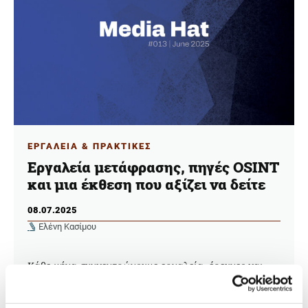
ΕΡΓΑΛΕΙΑ & ΠΡΑΚΤΙΚΕΣ
Εργαλεία μετάφρασης, πηγές OSINT
και μια έκθεση που αξίζει να δείτε
08.07.2025
Ελένη Κασίμου
Κάθε μήνα συγκεντρώνουμε εργαλεία, έρευνες και
ιδέες για δημοσιογράφους που... φοράνε πολλά
καπέλα —ρεπόρτερ, συντάκτες, ερευνητές,
δημιουργούς—, με έμφαση σε ό,τι μπορείτε να