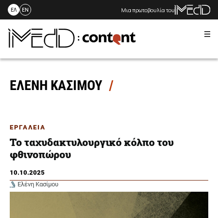
Μια πρωτοβουλία του
ΕΛ
EN
Me
Skip
to
content
ΕΛΕΝΗ ΚΑΣΙΜΟΥ
ΕΡΓΑΛΕΙΑ
Το ταχυδακτυλουργικό κόλπο του
φθινοπώρου
10.10.2025
Ελένη Κασίμου