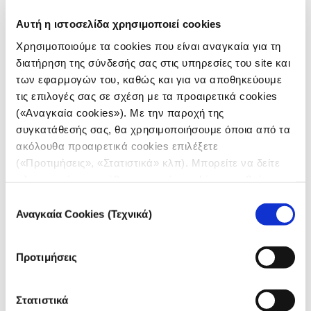
αξιοποιήσετε ή απλώς να εξερευνήσετε.
Αυτή η ιστοσελίδα χρησιμοποιεί cookies
Χρησιμοποιούμε τα cookies που είναι αναγκαία για τη
διατήρηση της σύνδεσής σας στις υπηρεσίες του site και
των εφαρμογών του, καθώς και για να αποθηκεύουμε
τις επιλογές σας σε σχέση με τα προαιρετικά cookies
(«Αναγκαία cookies»). Με την παροχή της
συγκατάθεσής σας, θα χρησιμοποιήσουμε όποια από τα
ακόλουθα προαιρετικά cookies επιλέξετε
(«Προτιμήσεις», «Στατιστικά» κλπ). Μπορείτε να δείτε
πληροφορίες για κάθε κατηγορία cookies μεταβαίνοντας
στην
Πολιτική Cookies
του site μας.
Επιλογή
Αναγκαία Cookies (Τεχνικά)
συγκατάθεσης
ΦΩΤΟΡΕΠΟΡΤΑΖ
Έκθεση φωτογραφίας: «Ένας
Προτιμήσεις
σύντομος οδηγός για τη διερεύνηση
εγκλημάτων πολέμου»
Στατιστικά
12.03.2025