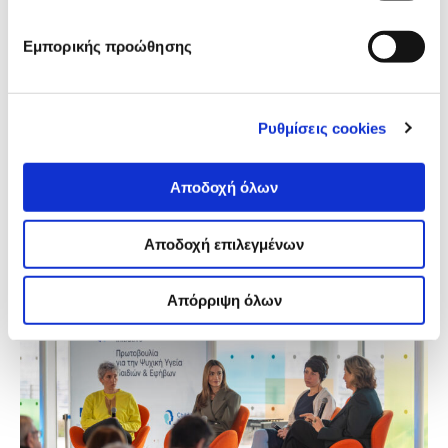
Ελένη Κασίμου
Εμπορικής προώθησης
Τι σημαίνει να καταγράφεις τα εγκλήματα πολέμου;
Ποιος είναι ο ρόλος της φωτογραφίας στην αναζήτηση
της αλήθειας και της δικαιοσύνης; Η έκθεση
φωτογραφίας Ένας Σύντομος Οδηγός για τη
Ρυθμίσεις cookies
Διερεύνηση Εγκλημάτων Πολέμου, που
παρουσιάστηκε από το iMEdD στη Θεσσαλονίκη,
επιχειρεί να απαντήσει σε αυτά τα ερωτήματα μέσα
Αποδοχή όλων
από το έργο του Ron Haviv, ενός από τους πιο
αναγνωρισμένους πολεμικούς φωτογράφους
παγκοσμίως.
Αποδοχή επιλεγμένων
Απόρριψη όλων