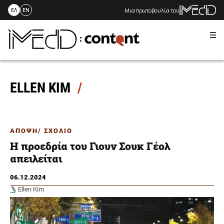
Μια πρωτοβουλία του
ΕΛ
EN
Me
Skip
to
content
ELLEN KIM
ΑΠΟΨΗ/ ΣΧΟΛΙΟ
Η προεδρία του Γιουν Σουκ Γέολ
απειλείται
06.12.2024
Ellen Kim