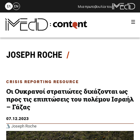
Μια πρωτοβουλία του
ΕΛ
EN
Me
Skip
to
content
JOSEPH ROCHE
CRISIS REPORTING RESOURCE
Οι Ουκρανοί στρατιώτες διχάζονται ως
προς τις επιπτώσεις του πολέμου Ισραήλ
– Γάζας
07.12.2023
Joseph Roche