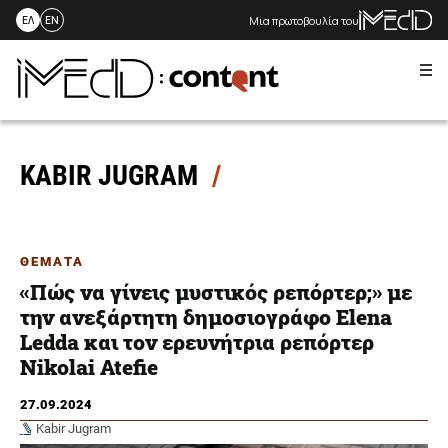
Μια πρωτοβουλία του
ΕΛ
EN
Me
Skip
to
content
KABIR JUGRAM
ΘΕΜΑΤΑ
«Πώς να γίνεις μυστικός ρεπόρτερ;» με
την ανεξάρτητη δημοσιογράφο Elena
Ledda και τον ερευνήτρια ρεπόρτερ
Nikolai Atefie
27.09.2024
Kabir Jugram