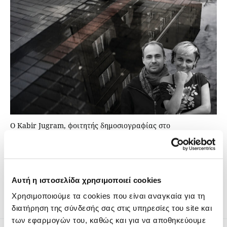
Ο Kabir Jugram, φοιτητής δημοσιογραφίας στο
Πανεπιστήμιο του Witwatersrand, συναντήθηκε με την
δημοσιογράφο Elena Ledda και τον ερευνητικό
δημοσιογράφο Nikolai Atefie κατά τη διάρκεια του Διεθνούς
Φόρουμ Δημοσιογραφίας 2024 του iMEdD στην Αθήνα και
συζήτησαν τις προκλήσεις του μυστικού ρεπορτάζ για το
pop-up newsroom του Forum.
Αυτή η ιστοσελίδα χρησιμοποιεί cookies
Χρησιμοποιούμε τα cookies που είναι αναγκαία για τη
διατήρηση της σύνδεσής σας στις υπηρεσίες του site και
των εφαρμογών του, καθώς και για να αποθηκεύουμε