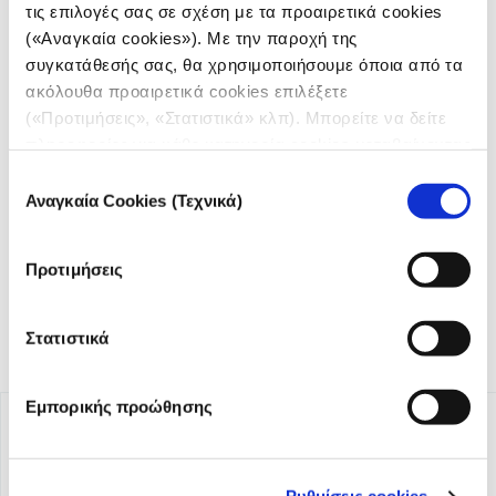
τις επιλογές σας σε σχέση με τα προαιρετικά cookies
(«Αναγκαία cookies»). Με την παροχή της
συγκατάθεσής σας, θα χρησιμοποιήσουμε όποια από τα
ακόλουθα προαιρετικά cookies επιλέξετε
(«Προτιμήσεις», «Στατιστικά» κλπ). Μπορείτε να δείτε
Το iMEdD είναι ένας μη κερδοσκοπικός δημοσιογραφικός
πληροφορίες για κάθε κατηγορία cookies μεταβαίνοντας
οργανισμός που ιδρύθηκε το 2018 με αποκλειστική δωρεά
στην
Πολιτική Cookies
του site μας.
Επιλογή
από το Ίδρυμα Σταύρος Νιάρχος (ΙΣΝ). Αποστολή του είναι η
Αναγκαία Cookies (Τεχνικά)
συγκατάθεσης
ενίσχυση της διαφάνειας, της αξιοπιστίας και της
ανεξαρτησίας στη δημοσιογραφία.
Προτιμήσεις
Στατιστικά
Εμπορικής προώθησης