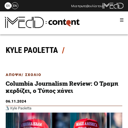
Μια πρωτοβουλία του
ΕΛ
EN
Me
Skip
to
content
KYLE PAOLETTA
ΑΠΟΨΗ/ ΣΧΟΛΙΟ
Columbia Journalism Review: Ο Τραμπ
κερδίζει, ο Τύπος χάνει
06.11.2024
Kyle Paoletta