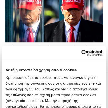
Η δεύτερη προεδρική θητεία Τραμπ μπορεί να πλήξει
σοβαρά τη δημοσιογραφία.
Αυτή η ιστοσελίδα χρησιμοποιεί cookies
Χρησιμοποιούμε τα cookies που είναι αναγκαία για τη
διατήρηση της σύνδεσής σας στις υπηρεσίες του site και
των εφαρμογών του, καθώς και για να αποθηκεύουμε
τις επιλογές σας σε σχέση με τα προαιρετικά cookies
(«Αναγκαία cookies»). Με την παροχή της
Το iMEdD είναι ένας μη κερδοσκοπικός δημοσιογραφικός
συγκατάθεσής σας, θα χρησιμοποιήσουμε όποια από τα