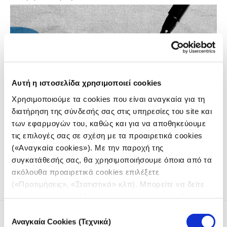
Αυτή η ιστοσελίδα χρησιμοποιεί cookies
Χρησιμοποιούμε τα cookies που είναι αναγκαία για τη
διατήρηση της σύνδεσής σας στις υπηρεσίες του site και
των εφαρμογών του, καθώς και για να αποθηκεύουμε
Αυτό το ερώτημα θέσαμε σε δημοσιογράφους και
τις επιλογές σας σε σχέση με τα προαιρετικά cookies
εκπροσώπους δημοσιογραφικών οργανισμών από το δίκτυο
(«Αναγκαία cookies»). Με την παροχή της
του iMEdD, που βρέθηκαν μαζί μας στο SNF Nostos 2026 και
συμμετείχαν στη διοργάνωση.
συγκατάθεσής σας, θα χρησιμοποιήσουμε όποια από τα
ακόλουθα προαιρετικά cookies επιλέξετε
(«Προτιμήσεις», «Στατιστικά» κλπ). Μπορείτε να δείτε
πληροφορίες για κάθε κατηγορία cookies μεταβαίνοντας
στην
Πολιτική Cookies
του site μας.
Επιλογή
Αναγκαία Cookies (Τεχνικά)
συγκατάθεσης