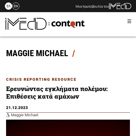
Μια πρωτοβουλία του
ΕΛ
EN
Me
Skip
to
content
MAGGIE MICHAEL
CRISIS REPORTING RESOURCE
Ερευνώντας εγκλήματα πολέμου:
Επιθέσεις κατά αμάχων
21.12.2023
Maggie Michael