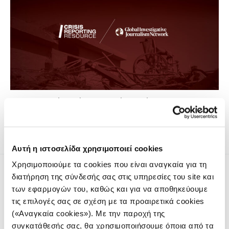
Οι δημοσιογράφοι γίνονται αυτόπτες μάρτυρες των
φρικαλεοτήτων που διαπράττονται εναντίον αμάχων.
Αυτή η ιστοσελίδα χρησιμοποιεί cookies
Χρησιμοποιούμε τα cookies που είναι αναγκαία για τη
διατήρηση της σύνδεσής σας στις υπηρεσίες του site και
των εφαρμογών του, καθώς και για να αποθηκεύουμε
τις επιλογές σας σε σχέση με τα προαιρετικά cookies
(«Αναγκαία cookies»). Με την παροχή της
Το iMEdD είναι ένας μη κερδοσκοπικός δημοσιογραφικός
συγκατάθεσής σας, θα χρησιμοποιήσουμε όποια από τα