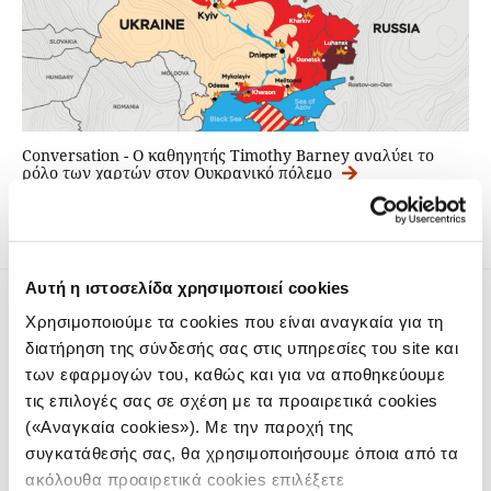
Conversation - O καθηγητής Timothy Barney αναλύει το
ρόλο των χαρτών στον Ουκρανικό πόλεμο
Αυτή η ιστοσελίδα χρησιμοποιεί cookies
Χρησιμοποιούμε τα cookies που είναι αναγκαία για τη
διατήρηση της σύνδεσής σας στις υπηρεσίες του site και
των εφαρμογών του, καθώς και για να αποθηκεύουμε
τις επιλογές σας σε σχέση με τα προαιρετικά cookies
Το iMEdD είναι ένας μη κερδοσκοπικός δημοσιογραφικός
(«Αναγκαία cookies»). Με την παροχή της
οργανισμός που ιδρύθηκε το 2018 με αποκλειστική δωρεά
συγκατάθεσής σας, θα χρησιμοποιήσουμε όποια από τα
από το Ίδρυμα Σταύρος Νιάρχος (ΙΣΝ). Αποστολή του είναι η
ακόλουθα προαιρετικά cookies επιλέξετε