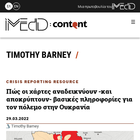
Μια πρωτοβουλία του
ΕΛ
EN
Me
Skip
to
content
TIMOTHY BARNEY
CRISIS REPORTING RESOURCE
Πώς οι χάρτες αναδεικνύουν -και
αποκρύπτουν- βασικές πληροφορίες για
τον πόλεμο στην Ουκρανία
29.03.2022
Timothy Barney