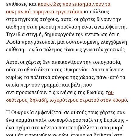
επιθέσεις και
κουκκίδες που επισημαίνουν τα
ουκρανικά πυρηνικά εργοστάσια
και άλλους
στρατηγικούς στόχους, αυτοί οι χάρτες δίνουν την
αίσθηση ότι η ρωσική προέλαση είναι αναπόφευκτη.
Την ίδια στιγμή, δημιουργούν την εντύπωση ότι η
Ρωσία πραγματοποιεί μια συντονισμένη, ελεγχόμενη
επίθεση – ενώ ο πόλεμος είναι ως γνωστόν χαοτικός.
Αυτοί οι χάρτες δεν απεικονίζουν την τοπογραφία,
ούτε το οδικό δίκτυο της Ουκρανίας. Αποτυπώνουν
κυρίως τα πολιτικά σύνορα της χώρας, πάνω από τα
οποία περνούν γραμμές και βέλη που
αντιπροσωπεύουν τις κινήσεις της Ρωσίας, τ
ου
δεύτερου, δηλαδή, ισχυρότερου στρατού στον κόσμο
.
Η Ουκρανία εμφανίζεται σε αυτούς τους χάρτες σαν
ένα κομμάτι παζλ του ευρύτερου παζλ της Ευρώπης –
ένα σχήμα στο κέντρο που περιβάλλεται από μικρά
κομμάτια των γύρω χωρών, έτοιμο να βυθιστεί στο