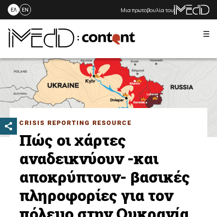
Μια πρωτοβουλία του
ΕΛ
EN
Me
Skip
to
content
CRISIS REPORTING RESOURCE
Πώς οι χάρτες
αναδεικνύουν -και
αποκρύπτουν- βασικές
πληροφορίες για τον
πόλεμο στην Ουκρανία