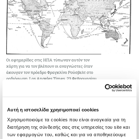
Οι εφημερίδες στις ΗΠΑ τύπωναν αυτόν τον
χάρτη για να τον βλέπουν οι αναγνώστες όταν
άκουγαν τον πρόεδρο Φραγκλίνο Ρούσβελτ στο
ραδιόφωνο. Los Angeles Times, 23 Φεβρουαρίου
1942.
Οι
ειδησεογραφικοί χάρτες
εκείνης της εποχής
μετέδιδαν την ανησυχία των ΗΠΑ και των συμμάχων
Αυτή η ιστοσελίδα χρησιμοποιεί cookies
τους για ευάλωτα στρατηγικά σημεία και έστελναν το
μήνυμα ότι η εμπλοκή των ΗΠΑ ήταν απαραίτητη.
Χρησιμοποιούμε τα cookies που είναι αναγκαία για τη
διατήρηση της σύνδεσής σας στις υπηρεσίες του site και
Με την έναρξη του Ψυχρού Πολέμου, οι χάρτες
των εφαρμογών του, καθώς και για να αποθηκεύουμε