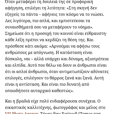
Όταν μεταφέρει τη δουλειά της σε προφορική
αφήγηση, επιλέγει τη λιτότητα: «Στη σκηνή δεν
εξηγείς τα πάντα – αφήνεις τον κόσμο να το νιώσει.
Λες λιγότερα, πιο απλά, και εμπιστεύεσαι τα
συναισθήματά σου να μεταφέρουν το νόημα».
Σημείωσε ότι η προσοχή του κοινού είναι εύθραυστη·
κάθε λέξη πρέπει να κερδίζει τη θέση της. Και
πρόσθεσε κάτι ακόμα: «Αρνούμαι να αφήσω τους
ανθρώπους με απόγνωση. Η κατάσταση είναι
δύσκολη, ναι – αλλά υπάρχει και δύναμη, αξιοπρέπεια
και ελπίδα. Αυτό που θέλω να δουν οι άνθρωποι είναι
ότι οι απλοί άνθρωποι, όταν αντιμετωπίζουν αδύνατες
επιλογές, επιλέγουν το θάρρος ξανά και ξανά. Αυτή
είναι η αντίσταση. Και είναι πιο δυνατή από
οποιοδήποτε αυταρχικό καθεστώς».
Και η βραδιά είχε πολύ ενδιαφέρουσα συνέχεια. Ο
εικαστικός καλλιτέχνης, φωτογράφος και μέλος στο
VII Photo Agency
, Τόμας βαν Χούτριβ (Tomas van