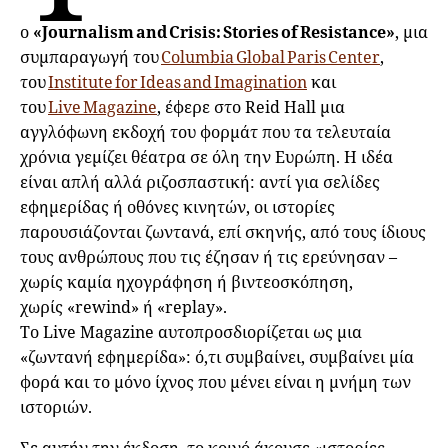
ο
«Journalism and Crisis: Stories of Resistance»
, μια
συμπαραγωγή του
Columbia Global Paris Center
,
του
Institute for Ideas and Imagination
και
του
Live Magazine
, έφερε στο Reid Hall μια
αγγλόφωνη εκδοχή του φορμάτ που τα τελευταία
χρόνια γεμίζει θέατρα σε όλη την Ευρώπη. Η ιδέα
είναι απλή αλλά ριζοσπαστική: αντί για σελίδες
εφημερίδας ή οθόνες κινητών, οι ιστορίες
παρουσιάζονται ζωντανά, επί σκηνής, από τους ίδιους
τους ανθρώπους που τις έζησαν ή τις ερεύνησαν –
χωρίς καμία ηχογράφηση ή βιντεοσκόπηση,
χωρίς «rewind» ή «replay».
Το Live Magazine αυτοπροσδιορίζεται ως μια
«ζωντανή εφημερίδα»: ό,τι συμβαίνει, συμβαίνει μία
φορά και το μόνο ίχνος που μένει είναι η μνήμη των
ιστοριών.