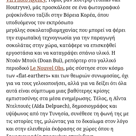
Houtryve), μάς προσκάλεσε σε ένα φωτογραφικό
ριψοκίνδυνο ταξίδι στην Βόρεια Κορέα, όπου
υποδυόμενος τον εκπρόσωπο
μεγάλης σοκολατοβιομηχανίας που μπορεί να φέρει
την ευρωπαϊκή τεχνογνωσία για την παραγωγή
σοκολάτας στην χώρα, κατάφερε να επισκεφθεί
εργοστάσια και να καταγράψει σπάνιο υλικό. H
Ντοάν Μπούι (Doan Bui), ρεπόρτερ στο γαλλικό
περιοδικό
Le Nouvel Obs
, μάς σύστησε στον κόσμο
των «flat‑earthers» και των θεωριών συνωμοσίας, όχι
για να τους γελοιοποιήσει, αλλά για να δείξει ότι όλα
αυτά είναι σύμπτωμα μιας βαθύτερης κρίσης
εμπιστοσύνης στα μέσα ενημέρωσης. Τέλος, η Αΐντα
Ντελπουές (Aïda Delpuech), δημοσιογράφος και
υψίφωνος από την Τυνησία, συνέθεσε τη φωνή της με
τις ιστορίες της, μιλώντας για το δικαίωμα στον λόγο
και στην ελευθερία έκφρασης σε χώρες όπου η