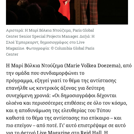
Αριστερά: Η Μαρί Βόλκια Ντούζεμα, Paris Global
Center Senior Special Projects Manager. Δεξιά: Η
Σλοέ Έμπερχαρντ, δημοσιογράφος στο Live
Magazine. Φωτογραφία: © Columbia Global Paris
Center
Η Μαρί Βόλκια Ντούζεμα (Marie Volkea Doezema), από
την ομάδα που συνδιαμορφώνει το
πρόγραμμα, εξηγεί γιατί το θέμα της αντίστασης
επανήλθε ως κεντρικός άξονας για δεύτερη
συνεχόμενη χρονιά: «Οι δημοσιογράφοι δέχονται
ολοένα και περισσότερες επιθέσεις σε όλο τον κόσμο,
και η αποδυνάμωση της ελευθερίας του Τύπου
καθιστά το θέμα της αντίστασης πιο επίκαιρο – και
πιο επείγον – από ποτέ. Γι’ αυτό επιστρέψαμε σε αυτό
για το φετινό Live Magazine στο Reid Hall. Η