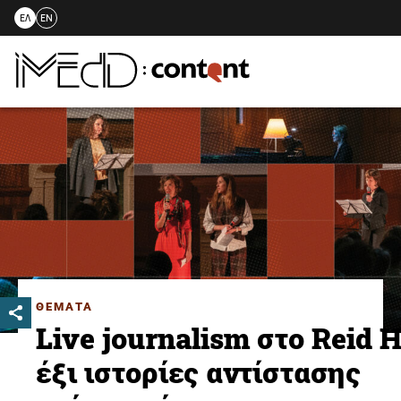
ΕΛ
EN
Skip
to
content
ΘΕΜΑΤΑ
Live journalism στο Reid H
έξι ιστορίες αντίστασης