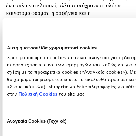
ένα απλό και κλασικό, αλλά ταυτόχρονα απολύτως
καινοτόμο φορμάτ· η σαφήνεια και η
αποτελεσματικότητά του· η δύναμη της μη-
λογοτεχνικής αφήγησης· και η ανεπανάληπτη
υπόσχεση να βρεθούμε όλοι μαζί στο σκοτάδι ενός
θεάτρου, μοιραζόμενοι μια συναισθηματική
Αυτή η ιστοσελίδα χρησιμοποιεί cookies
εμπειρία».
Χρησιμοποιούμε τα cookies που είναι αναγκαία για τη διατ
«Ως υπεύθυνοι προγραμμάτων,
υπηρεσίες του site και των εφαρμογών του, καθώς και για 
επιμελητές, “script doctors” και καλλιτεχνικοί
σχέση με τα προαιρετικά cookies («Αναγκαία cookies»). Μ
διευθυντές, δεν θεωρούμε αυτό που κάνουμε ως
θα χρησιμοποιήσουμε όποια από τα ακόλουθα προαιρετικά c
προφορική τέχνη. Δεν έχει να κάνει με το να
«Στατιστικά» κλπ). Μπορείτε να δείτε πληροφορίες για κάθ
είσαι ευφράδης ή “καλός ομιλητής”. Ψάχνουμε
στην
Πολιτική Cookies
του site μας.
ανθρώπους που είναι οι μόνοι στον κόσμο που
μπορούν να αφηγηθούν μια συγκεκριμένη,
Επιλογή
τεκμηριωμένη ιστορία. Και μετά συνθέτουμε και
Αναγκαία Cookies (Τεχνικά)
συγκατάθεσης
παρουσιάζουμε ζωντανή μουσική, επεξεργαζόμαστε
οπτικοακουστικό υλικό, αναλαμβάνουμε