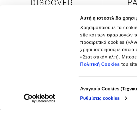
Αυτή η ιστοσελίδα χρησι
Χρησιμοποιούμε τα cookie
site και των εφαρμογών τ
FOUNDING DONOR
προαιρετικά cookies («Αν
χρησιμοποιήσουμε όποια α
«Στατιστικά» κλπ). Μπορε
Πολιτική Cookies
του sit
© COPYRIGHT iMEdD
Επιλογή
Αναγκαία Cookies (Τεχνικ
συγκατάθεσης
Ρυθμίσεις cookies