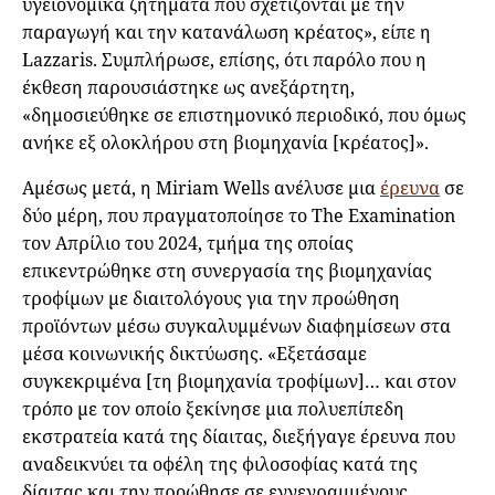
υγειονομικά ζητήματα που σχετίζονται με την
παραγωγή και την κατανάλωση κρέατος», είπε η
Lazzaris. Συμπλήρωσε, επίσης, ότι παρόλο που η
έκθεση παρουσιάστηκε ως ανεξάρτητη,
«δημοσιεύθηκε σε επιστημονικό περιοδικό, που όμως
ανήκε εξ ολοκλήρου στη βιομηχανία [κρέατος]».
Αμέσως μετά, η Miriam Wells ανέλυσε μια
έρευνα
σε
δύο μέρη, που πραγματοποίησε το The Examination
τον Απρίλιο του 2024, τμήμα της οποίας
επικεντρώθηκε στη συνεργασία της βιομηχανίας
τροφίμων με διαιτολόγους για την προώθηση
προϊόντων μέσω συγκαλυμμένων διαφημίσεων στα
μέσα κοινωνικής δικτύωσης. «Εξετάσαμε
συγκεκριμένα [τη βιομηχανία τροφίμων]… και στον
τρόπο με τον οποίο ξεκίνησε μια πολυεπίπεδη
εκστρατεία κατά της δίαιτας, διεξήγαγε έρευνα που
αναδεικνύει τα οφέλη της φιλοσοφίας κατά της
δίαιτας και την προώθησε σε εγγεγραμμένους