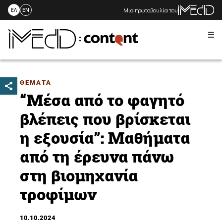
Μια πρωτοβουλία του
ΕΛ
EN
Me
Skip
to
content
ΘΕΜΑΤΑ
“Μέσα από το φαγητό
βλέπεις που βρίσκεται
η εξουσία”: Μαθήματα
από τη έρευνα πάνω
στη βιομηχανία
τροφίμων
10.10.2024