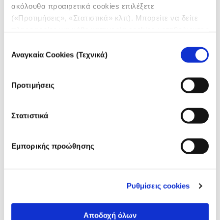
ακόλουθα προαιρετικά cookies επιλέξετε
(«Προτιμήσεις», «Στατιστικά» κλπ). Μπορείτε να δείτε
πληροφορίες για κάθε κατηγορία cookies μεταβαίνοντας
στην
Πολιτική Cookies
του site μας.
Επιλογή
Αναγκαία Cookies (Τεχνικά)
συγκατάθεσης
Προτιμήσεις
Στατιστικά
Εμπορικής προώθησης
Ρυθμίσεις cookies
Αποδοχή όλων