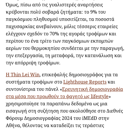
Όμως, πίσω από τις γυαλιστερές αναρτήσεις
κρύβονται πολύ σοβαρά ζητήματα: το 9% του
παγκόσμιου πληθυσμού υποσιτίζεται, τα ποσοστά
παχυσαρκίας ανεβαίνουν, μόλις τέσσερις εταιρείες
ελέγχουν σχεδόν το 70% της αγοράς τροφίμων και
περίπου το ένα τρίτο των παγκόσμιων εκπομπών
αερίων του θερμοκηπίου συνδέεται με την παραγωγή,
την επεξεργασία, τη μεταφορά, την κατανάλωση και
την απόρριψη τροφίμων.
Η
Thin Lei Win
, επικεφαλής δημοσιογράφος για τα
συστήματα τροφίμων στο
Lighthouse Reports
και
συντονίστρια του πάνελ «
Ερευνητική δημοσιογραφία
στα μέσα που προωθούν το φαγητό ως lifestyle
»
χρησιμοποίησε τα παραπάνω δεδομένα ως μια
εισαγωγή στη συζήτηση που ακολούθησε στο Διεθνές
Φόρουμ Δημοσιογραφίας 2024 του iMEdD στην
Αθήνα, θέλοντας να καταδείξει τις τεράστιες