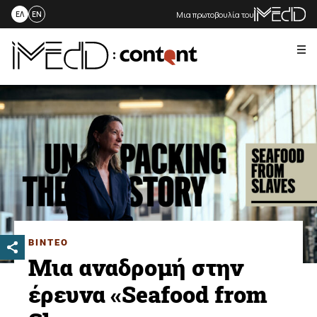
Μια πρωτοβουλία του
ΕΛ
EN
Me
Skip
to
content
ΒΙΝΤΕΟ
Μια αναδρομή στην
έρευνα «Seafood from