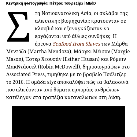
Σ
Κεντρική φωτογραφία: Πέτρος Τουφεξής/ iMEdD
τη Νοτιοανατολική Ασία, οι σκλάβοι της
αλιευτικής βιομηχανίας κρατούνταν σε
κλουβιά και εξαναγκάζονταν να
εργάζονται υπό άθλιες συνθήκες. Η
έρευνα
Seafood from Slaves
των Μάρθα
Μεντόζα (Martha Mendoza), Μάργκι Μέισον (Margie
Mason), Έστερ Χτουσάν (Esther Htusan) και Ρόμπιν
ΜακΝτάουελ (Robin McDowell), δημοσιογράφων στο
Associated Press, τιμήθηκε με το βραβείο Πούλιτζερ
το 2016. Η ομάδα είχε αποκαλύψει πώς τα θαλασσινά
που αλιεύονταν από θύματα εμπορίας ανθρώπων
κατέληγαν στα τραπέζια καταναλωτών στη Δύση.