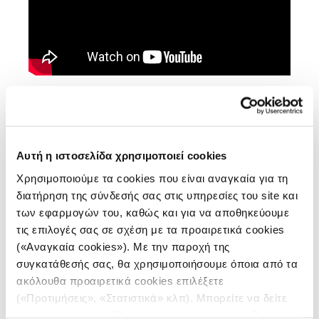
Μέσω εντοπισμού από δορυφόρο, επιτόπιας
δημοσιογραφικής κάλυψης και κρυφών
παρακολουθήσεων τροφοδοτικών οχημάτων σε όλη
την Ινδονησία και την Ταϊλάνδη, η ομάδα κατάφερε
Αυτή η ιστοσελίδα χρησιμοποιεί cookies
να ακολουθήσει την εφοδιαστική αλυσίδα από τα
Χρησιμοποιούμε τα cookies που είναι αναγκαία για τη
σκάφη μέχρι τα εργοστάσια και τα μεγάλα σούπερ
διατήρηση της σύνδεσής σας στις υπηρεσίες του site και
μάρκετ στις Ηνωμένες Πολιτείες. Όπως
εξήγησε
η
των εφαρμογών του, καθώς και για να αποθηκεύουμε
Μάρθα Μεντόζα κατά τη διάρκεια της παρουσίασής
τις επιλογές σας σε σχέση με τα προαιρετικά cookies
της στο φετινό Διεθνές Φόρουμ Δημοσιογραφίας του
(«Αναγκαία cookies»). Με την παροχή της
iMEdD, τα ευρήματά τους αποκάλυψαν συστηματικές
συγκατάθεσής σας, θα χρησιμοποιήσουμε όποια από τα
παραβιάσεις ανθρωπίνων δικαιωμάτων στην
ακόλουθα προαιρετικά cookies επιλέξετε
παγκόσμια παραγωγή θαλασσινών και οδήγησαν σε
(«Προτιμήσεις», «Στατιστικά» κλπ). Μπορείτε να δείτε
αλλαγές στη βιομηχανία και την πολιτική σε όλο τον
πληροφορίες για κάθε κατηγορία cookies μεταβαίνοντας