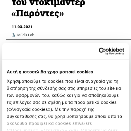
του ντοκιμαντέρ
«Παρόντες»
11.03.2021
iMEdD Lab
Μια αποτύπωση σε βάθος, σε κάθε πτυχή της
ζωής μας, πολιτική, οικονομική και κοινωνική, των
επιπτώσεων της πανδημίας, με μια καταγραφή
άμεση – τη στιγμή ακριβώς που συμβαίνει, μέσα
Αυτή η ιστοσελίδα χρησιμοποιεί cookies
από πολλές και διαφορετικές αποκλειστικές
Χρησιμοποιούμε τα cookies που είναι αναγκαία για τη
μαρτυρίες και ιστορίες.
διατήρηση της σύνδεσής σας στις υπηρεσίες του site και
των εφαρμογών του, καθώς και για να αποθηκεύουμε
ΘΕΜΑΤΑ
τις επιλογές σας σε σχέση με τα προαιρετικά cookies
Η υποστελέχωση στις ΜΕΘ COVID και η σχέση
(«Αναγκαία cookies»). Με την παροχή της
θνητότητας-πληρότητας στο ΕΣΥ
συγκατάθεσής σας, θα χρησιμοποιήσουμε όποια από τα
10.03.2021
ακόλουθα προαιρετικά cookies επιλέξετε
(«Προτιμήσεις», «Στατιστικά» κλπ). Μπορείτε να δείτε
Κέλλυ Κική