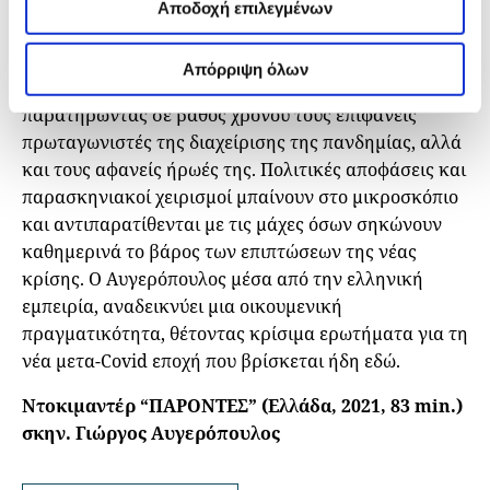
στην Ελλάδα, το iMEdD και η SmallPlanet,
Αποδοχή επιλεγμένων
παρουσιάζουν τη νέα ταινία ντοκιμαντέρ του Γιώργου
Αυγερόπουλου με τίτλο «Παρόντες». Η ταινία
Απόρριψη όλων
ξεδιπλώνεται με φόντο το δημόσιο σύστημα υγείας,
παρατηρώντας σε βάθος χρόνου τους επιφανείς
πρωταγωνιστές της διαχείρισης της πανδημίας, αλλά
και τους αφανείς ήρωές της. Πολιτικές αποφάσεις και
παρασκηνιακοί χειρισμοί μπαίνουν στο μικροσκόπιο
και αντιπαρατίθενται με τις μάχες όσων σηκώνουν
καθημερινά το βάρος των επιπτώσεων της νέας
κρίσης. Ο Αυγερόπουλος μέσα από την ελληνική
εμπειρία, αναδεικνύει μια οικουμενική
πραγματικότητα, θέτοντας κρίσιμα ερωτήματα για τη
νέα μετα-Covid εποχή που βρίσκεται ήδη εδώ.
Ντοκιμαντέρ “ΠΑΡΟΝΤΕΣ” (Ελλάδα, 2021, 83 min.)
σκην. Γιώργος Αυγερόπουλος