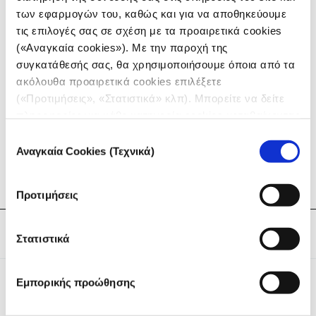
Μέση Ανατολή). Ακούστε τον καθώς παρέχει
των εφαρμογών του, καθώς και για να αποθηκεύουμε
χρήσιμες πληροφορίες για τα σενάρια λήξης του
τις επιλογές σας σε σχέση με τα προαιρετικά cookies
πολέμου, την πιθανότητα κλιμάκωσης σε
(«Αναγκαία cookies»). Με την παροχή της
περιφερειακό πόλεμο στη Μέση Ανατολή, την αλλαγή
συγκατάθεσής σας, θα χρησιμοποιήσουμε όποια από τα
της στάσης της Δύσης (και των ΗΠΑ ειδικότερα), την
ακόλουθα προαιρετικά cookies επιλέξετε
κάλυψη του πολέμου και τον απολογισμό των νεκρών
(«Προτιμήσεις», «Στατιστικά» κλπ). Μπορείτε να δείτε
δημοσιογράφων.
πληροφορίες για κάθε κατηγορία cookies μεταβαίνοντας
στην
Πολιτική Cookies
του site μας.
Επιλογή
Αναγκαία Cookies (Τεχνικά)
συγκατάθεσης
ΑΚΟΥΣΤΕ ΤΟ PODCAST ΣΤΟ IMEDD.ORG
Προτιμήσεις
Tags:
Podcast
Στατιστικά
Εμπορικής προώθησης