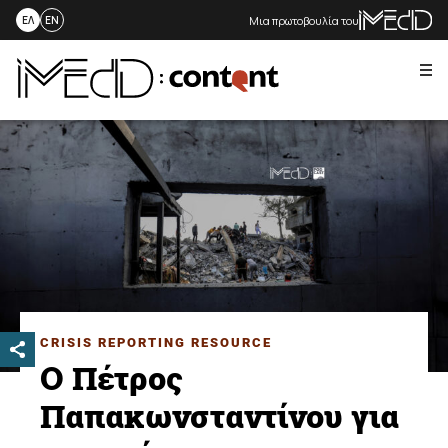
Μια πρωτοβουλία του
ΕΛ
EN
Me
Skip
to
content
CRISIS REPORTING RESOURCE
Ο Πέτρος
Παπακωνσταντίνου για