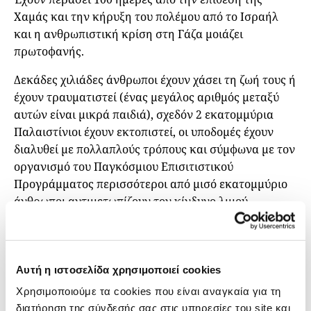
Χαμάς και την κήρυξη του πολέμου από το Ισραήλ
και η ανθρωπιστική κρίση στη Γάζα μοιάζει
πρωτοφανής.
Δεκάδες χιλιάδες άνθρωποι έχουν χάσει τη ζωή τους ή
έχουν τραυματιστεί (ένας μεγάλος αριθμός μεταξύ
αυτών είναι μικρά παιδιά), σχεδόν 2 εκατομμύρια
Παλαιστίνιοι έχουν εκτοπιστεί, οι υποδομές έχουν
διαλυθεί με πολλαπλούς τρόπους και σύμφωνα με τον
οργανισμό του Παγκόσμιου Επισιτιστικού
Προγράμματος περισσότεροι από μισό εκατομμύριο
άνθρωποι αντιμετωπίζουν τον κίνδυνο λιμού
τουλάχιστον για τους επόμενους έξι μήνες, όποια κι
αν είναι η έκβαση του πολέμου.
Ο Πέτρος Παπακωνσταντίνου, δημοσιογράφος της
Αυτή η ιστοσελίδα χρησιμοποιεί cookies
Καθημερινής, είναι από τους πλέον έμπειρους
Χρησιμοποιούμε τα cookies που είναι αναγκαία για τη
αναλυτές στο διεθνές ρεπορτάζ (και ειδικότερα στη
διατήρηση της σύνδεσής σας στις υπηρεσίες του site και