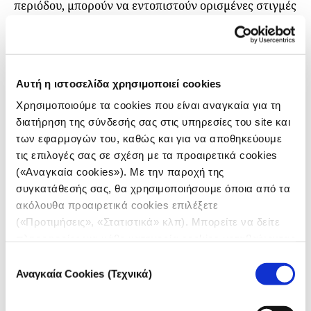
περιόδου, μπορούν να εντοπιστούν ορισμένες στιγμές
λαϊκιστικού λόγου στις ομιλίες του αρχηγού της
αξιωματικής αντιπολίτευσης, αλλά δεν φαίνεται να
αρκούν για να προσδιοριστεί αυτός ο λόγος ως
κυρίαρχα λαϊκιστικός. Δεν φαίνεται να έχουν τη
Αυτή η ιστοσελίδα χρησιμοποιεί cookies
συχνότητα, την ένταση ή τον ρόλο που είχαν
Χρησιμοποιούμε τα cookies που είναι αναγκαία για τη
παλαιότερα. Σε όλους τους άλλους πολιτικούς
διατήρηση της σύνδεσής σας στις υπηρεσίες του site και
αρχηγούς δεν εντοπίζονται αξιοσημείωτες στιγμές
των εφαρμογών του, καθώς και για να αποθηκεύουμε
λαϊκιστικού λόγου, πέρα από μεμονωμένες και
τις επιλογές σας σε σχέση με τα προαιρετικά cookies
αποσπασματικές αναφορές «χαμηλής» έντασης.
(«Αναγκαία cookies»). Με την παροχή της
Προεκλογικές ομιλίες με κυρίαρχο θέμα
συγκατάθεσής σας, θα χρησιμοποιήσουμε όποια από τα
τις… εκλογές
ακόλουθα προαιρετικά cookies επιλέξετε
(«Προτιμήσεις», «Στατιστικά» κλπ). Μπορείτε να δείτε
Ακολούθως, θα εξετάσουμε τις κυρίαρχες θεματικές
πληροφορίες για κάθε κατηγορία cookies μεταβαίνοντας
στον λόγο των πολιτικών αρχηγών. Μια τέτοια
στην
Πολιτική Cookies
του site μας.
Επιλογή
ανάλυση μπορεί να μας δώσει μια εικόνα για τα
Αναγκαία Cookies (Τεχνικά)
συγκατάθεσης
θέματα που κυριαρχούν στην πολιτική αντιπαράθεση
και για τα θέματα για τα οποία κάθε κόμμα θεωρεί