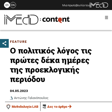
Μια πρωτοβουλία του
ΕΛ
EN
Me
Skip
to
content
FEATURE
Ο πολιτικός λόγος τις
πρώτες δέκα ημέρες
της προεκλογικής
περιόδου
04.05.2023
Αντώνης Γαλανόπουλος
Μεθοδολογία LAB
Δες το άρθρο