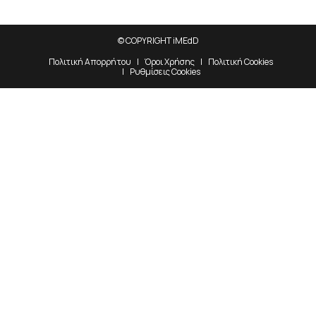
© COPYRIGHT iMEdD
Πολιτική Απορρήτου
Όροι Χρήσης
Πολιτική Cookies
Ρυθμίσεις Cookies