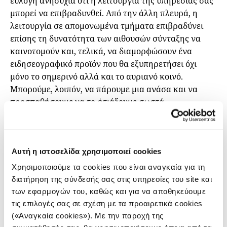
εύλογη ανησυχία ότι η λειτουργία της υπηρεσίας σας
μπορεί να επιβραδυνθεί. Από την άλλη πλευρά, η
λειτουργία σε απομονωμένα τμήματα επιβραδύνει
επίσης τη δυνατότητα των αιθουσών σύνταξης να
καινοτομούν και, τελικά, να διαμορφώσουν ένα
ειδησεογραφικό προϊόν που θα εξυπηρετήσει όχι
μόνο το σημερινό αλλά και το αυριανό κοινό.
Μπορούμε, λοιπόν, να πάρουμε μια ανάσα και να
προσπαθήσουμε να το φτιάξουμε σωστά.
Όσο πιο γρήγορα αυτός ο στρατηγικός σχεδιασμός
γίνει μέρος της κουλτούρας μιας αίθουσας σύνταξης,
τόσο πιο γρήγορα θα καταφέρουμε να
Αυτή η ιστοσελίδα χρησιμοποιεί cookies
δημιουργήσουμε μια αποτελεσματική διαδικασία για
Χρησιμοποιούμε τα cookies που είναι αναγκαία για τη
να καλύψουμε όσο το δυνατόν περισσότερες ανάγκες.
διατήρηση της σύνδεσής σας στις υπηρεσίες του site και
Αποκτήστε άνεση στο να εντάσσετε περισσότερες
των εφαρμογών του, καθώς και για να αποθηκεύουμε
φωνές στον κύκλο εμπιστοσύνης σας. Οι απόψεις
τις επιλογές σας σε σχέση με τα προαιρετικά cookies
τους είναι πολύτιμες και θα σας οδηγήσουν σε πιο
(«Αναγκαία cookies»). Με την παροχή της
έξυπνες αποφάσεις με μεγαλύτερο αντίκτυπο. Αυτό