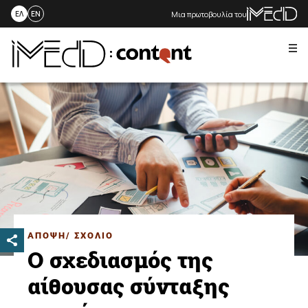
Μια πρωτοβουλία του
ΕΛ
EN
Me
Skip
to
content
ΑΠΟΨΗ/ ΣΧΟΛΙΟ
Ο σχεδιασμός της
αίθουσας σύνταξης