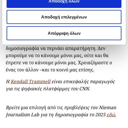
Ας μην ξεχνάμε επίσης το προϊόν και τους
Αποδοχή όλων
επιχειρηματικούς μας συνεργάτες. Στο κάτω κάτω
της γραφής, όλοι θέλουμε το ίδιο πράγμα, σωστά; Ένα
Αποδοχή επιλεγμένων
κοινό που αντιλαμβάνεται την αξία και τη σημασία
της δουλειάς που κάνουμε.
Απόρριψη όλων
Δεν έχουμε την πολυτέλεια να αφήνουμε την καλή
δημοσιογραφία να περνάει απαρατήρητη. Δεν
μπορούμε να το κάνουμε μόνοι μας, ούτε και θα
έπρεπε να το κάνουμε μόνοι μας. Χρειαζόμαστε ο
ένας τον άλλον –και το κοινό μας επίσης.
Η
Kendall Trammell
είναι επικεφαλής παραγωγός
για τις ψηφιακές πλατφόρμες του CNN.
Βρείτε
μια επιλογή από τις
προβλέψεις του Nieman
Journalism Lab για τη δημοσιογραφία το 2025
εδώ
.