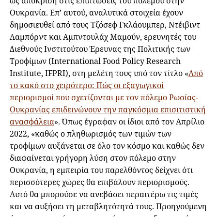
ως απόκριση στις επιπτώσεις του πολέμου στην
Ουκρανία. Επ’ αυτού, αναλυτικά στοιχεία έχουν
δημοσιευθεί από τους Τζόσεφ Γκλάουμπερ, Ντέιβιντ
Λαμπόρντ και Αμπντουλάχ Μαμούν, ερευνητές του
Διεθνούς Ινστιτούτου Έρευνας της Πολιτικής των
Τροφίμων (International Food Policy Research
Institute, IFPRI), στη μελέτη τους υπό τον τίτλο «
Από
το κακό στο χειρότερο: Πώς οι εξαγωγικοί
περιορισμοί που σχετίζονται με τον πόλεμο Ρωσίας-
Ουκρανίας επιδεινώνουν την παγκόσμια επισιτιστική
ανασφάλεια
». Όπως έγραφαν οι ίδιοι από τον Απρίλιο
2022, «καθώς ο πληθωρισμός των τιμών των
τροφίμων αυξάνεται σε όλο τον κόσμο και καθώς δεν
διαφαίνεται γρήγορη λύση στον πόλεμο στην
Ουκρανία, η εμπειρία του παρελθόντος δείχνει ότι
περισσότερες χώρες θα επιβάλουν περιορισμούς.
Αυτό θα μπορούσε να ανεβάσει περαιτέρω τις τιμές
και να αυξήσει τη μεταβλητότητά τους. Προηγούμενη