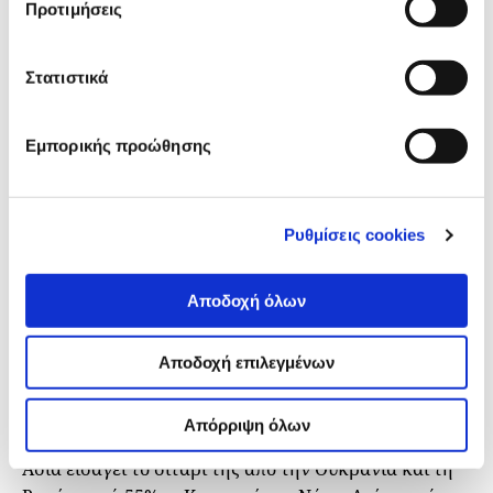
Προτιμήσεις
Στατιστικά
Εμπορικής προώθησης
Στον παρακάτω χάρτη, απεικονίζεται η εξάρτηση
κάθε χώρας από τις εισαγωγές της από την Ουκρανία
και τη Ρωσία, για το σιτάρι, το ηλιέλαιο και τα
Ρυθμίσεις cookies
λιπάσματα (ως ποσοστό επί των συνολικών
εισαγόμενων ποσοτήτων κάθε προϊόντος ανά χώρα).
Αποδοχή όλων
Όσο πιο σκούρο το εκάστοτε χρώμα, τόσο
μεγαλύτερη είναι η εισαγωγική εξάρτηση κάθε
Αποδοχή επιλεγμένων
κράτους από τις δύο χώρες μαζί.
Ομαδοποιώντας, πάντως, τα στοιχεία ανά περιοχή του
Απόρριψη όλων
πλανήτη, προκύπτει ότι η Βόρεια Αφρική και Δυτική
Ασία εισάγει το σιτάρι της από την Ουκρανία και τη