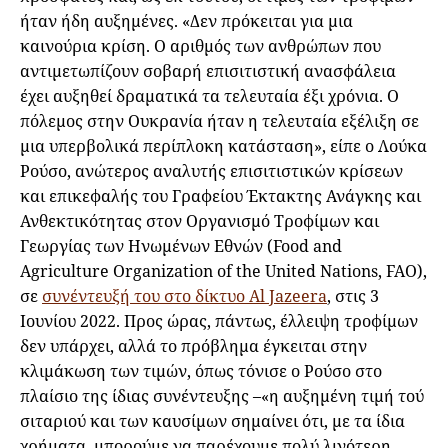
ήταν ήδη αυξημένες. «Δεν πρόκειται για μια
καινούρια κρίση. Ο αριθμός των ανθρώπων που
αντιμετωπίζουν σοβαρή επισιτιστική ανασφάλεια
έχει αυξηθεί δραματικά τα τελευταία έξι χρόνια. Ο
πόλεμος στην Ουκρανία ήταν η τελευταία εξέλιξη σε
μια υπερβολικά περίπλοκη κατάσταση», είπε ο Λούκα
Ρούσο, ανώτερος αναλυτής επισιτιστικών κρίσεων
και επικεφαλής του Γραφείου Έκτακτης Ανάγκης και
Ανθεκτικότητας στον Οργανισμό Τροφίμων και
Γεωργίας των Ηνωμένων Εθνών (Food and
Agriculture Organization of the United Nations, FAO),
σε
συνέντευξή του στο δίκτυο Al Jazeera
, στις 3
Ιουνίου 2022. Προς ώρας, πάντως, έλλειψη τροφίμων
δεν υπάρχει, αλλά το πρόβλημα έγκειται στην
κλιμάκωση των τιμών, όπως τόνισε ο Ρούσο στο
πλαίσιο της ίδιας συνέντευξης –«η αυξημένη τιμή τού
σιταριού και των καυσίμων σημαίνει ότι, με τα ίδια
χρήματα, μπορούμε να παρέχουμε πολύ λιγότερη