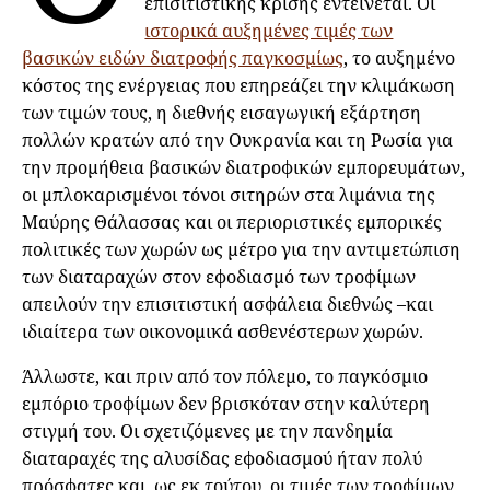
επισιτιστικής κρίσης εντείνεται. Οι
ιστορικά αυξημένες τιμές των
βασικών ειδών διατροφής παγκοσμίως
, το αυξημένο
κόστος της ενέργειας που επηρεάζει την κλιμάκωση
των τιμών τους, η διεθνής εισαγωγική εξάρτηση
πολλών κρατών από την Ουκρανία και τη Ρωσία για
την προμήθεια βασικών διατροφικών εμπορευμάτων,
οι μπλοκαρισμένοι τόνοι σιτηρών στα λιμάνια της
Μαύρης Θάλασσας και οι περιοριστικές εμπορικές
πολιτικές των χωρών ως μέτρο για την αντιμετώπιση
των διαταραχών στον εφοδιασμό των τροφίμων
απειλούν την επισιτιστική ασφάλεια διεθνώς –και
ιδιαίτερα των οικονομικά ασθενέστερων χωρών.
Άλλωστε, και πριν από τον πόλεμο, το παγκόσμιο
εμπόριο τροφίμων δεν βρισκόταν στην καλύτερη
στιγμή του. Οι σχετιζόμενες με την πανδημία
διαταραχές της αλυσίδας εφοδιασμού ήταν πολύ
πρόσφατες και, ως εκ τούτου, οι τιμές των τροφίμων