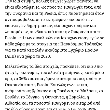
Την ίδια στιγμή, πολλές φτωχές χώρες φαίνεται να
είναι εξαρτώμενες, ως προς τις εισαγωγές τους, από
την Ουκρανία και τη Ρωσία, όπως παρατηρείται όταν
αντιπαραβάλλεται το εκτιμώμενο ποσοστό των
εισαγωγών δημητριακών, ελαιούχων σπόρων και
λιπασμάτων, συνδυαστικά από την Ουκρανία και τη
Ρωσία, επί των συνολικών αντίστοιχων εισαγωγών σε
κάθε χώρα με τα στοιχεία της Παγκόσμιας Τράπεζας
για το κατά κεφαλήν Ακαθάριστο Εγχώριο Προϊόν
(ΑΕΠ) ανά χώρα το 2020.
Μελετώντας τα ίδια στοιχεία, προκύπτει ότι οι 20 πιο
φτωχές οικονομίες του πλανήτη παίρνουν, κατά μέσο
όρο, το 36% του εισαγόμενου σιταριού τους από την
Ουκρανία και τη Ρωσία. Εντελώς ενδεικτικά,
ανάμεσά τους βρίσκονται η Ρουάντα, το Μαλάουι, το
Σουδάν, το Τόνγκο, η Ουγκάντα, η Σομαλία, η
Αιθιοπία και τα ποσοστά εισαγόμενου σιταριού από
τις δύο χώρες ανέρχονται σε 91%, 71%, 59%, 49%,