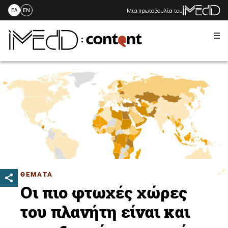
Μια πρωτοβουλία του
ΕΛ
EN
Me
Skip
to
content
ΘΕΜΑΤΑ
Οι πιο φτωχές χώρες
του πλανήτη είναι και