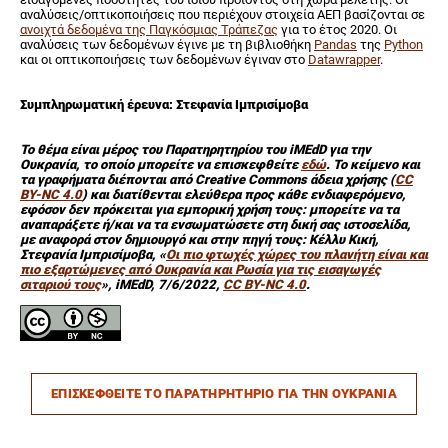
αναλύσεις/οπτικοποιήσεις που περιέχουν στοιχεία ΑΕΠ βασίζονται σε
ανοιχτά δεδομένα της Παγκόσμιας Τράπεζας
για το έτος 2020. Οι
αναλύσεις των δεδομένων έγινε με τη βιβλιοθήκη
Pandas
της
Python
και οι οπτικοποιήσεις των δεδομένων έγιναν στο
Datawrapper
.
Συμπληρωματική έρευνα:
Στεφανία Ιμπρισίμοβα
Το θέμα είναι μέρος του Παρατηρητηρίου του iMEdD για την
Ουκρανία, το οποίο μπορείτε να επισκεφθείτε
εδώ
.
Το κείμενο και
τα γραφήματα διέπονται από Creative Commons άδεια χρήσης (
CC
BY-NC 4.0
) και διατίθενται ελεύθερα προς κάθε ενδιαφερόμενο,
εφόσον δεν πρόκειται για εμπορική χρήση τους: μπορείτε να τα
αναπαράξετε ή/και να τα ενσωματώσετε στη δική σας ιστοσελίδα,
με αναφορά στον δημιουργό και στην πηγή τους: Κέλλυ Κική,
Στεφανία Ιμπρισίμοβα, «
Οι πιο φτωχές χώρες του πλανήτη είναι και
πιο εξαρτώμενες από Ουκρανία και Ρωσία για τις εισαγωγές
σιταριού τους
», iMEdD, 7/6/2022,
CC BY-NC 4.0
.
ΕΠΙΣΚΕΦΘΕΙΤΕ ΤΟ ΠΑΡΑΤΗΡΗΤΗΡΙΟ ΓΙΑ ΤΗΝ ΟΥΚΡΑΝΙΑ