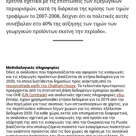
έρευνα σχετικά με τις επιπτώσεις των εξαγωγικών
περιορισμών, κατά τη διάρκεια της κρίσης των τιμών
τροφίμων το 2007-2008, δείχνει ότι οι πολιτικές αυτές
συνέβαλαν στο 40% της αύξησης των τιμών των
γεωργικών προϊόντων εκείνη την περίοδο».
Μεθοδολογικές πληροφορίες
Όλες οι αναλύσεις που παρουσιάζονται και αφορούν τις εισαγωγές
και τις εξαγωγές προϊόντων βασίζονται σε ετήσια δεδομένα για το
2020, τα οποία διατίθενται δημοσίως προς ανάκτηση από το
resourcetrade.earth του Chatham House
. Τα τελευταία πρωτογενώς
προέρχονται από τη στατιστική βάση δεδομένων εμπορίου αγαθών
του ΟΗΕ (
UN Comtrade
) και αναλυτικές σχετικές πληροφορίες
εδώ
.
Επίσης, έχουν χρησιμοποιηθεί ετήσια δεδομένα για το 2019 από την
ίδια πηγή μόνο για τους σκοπούς των οπτικοποιήσεων σε χάρτες, για
τις περιπτώσεις κάποιων λίγων χωρών για τις οποίες εξέλειπαν
δεδομένα 2020. Για κάθε χώρα, εκτός εάν επισημαίνεται διαφορετικά,
οι αναλύσεις σχετικά με τις εισαγωγές της ανά προϊόν και την
εξάρτησή της από τις εισαγωγές της από την Ουκρανία και τη Ρωσία
βασίζονται στα υπολογιζόμενα ποσοστά των εισαγόμενων ποσοτήτων
του εκάστοτε προϊόντος από τις δύο χώρες σε σχέση με τις συνολικά
εισαγόμενες ποσότητες του ίδιου προϊόντος στη χώρα μελέτης. Οι