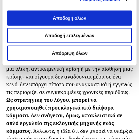
μεταξύ του «λαού» και των «ελίτ». Ως τέτοιος
μπορεί
να προέλθει από οποιοδήποτε σημείο του
πολιτικού φάσματος και να λάβει διάφορες
Αποδοχή όλων
ιδεολογικές μορφές.
Αποδοχή επιλεγμένων
Συνηθίζεται να πιστεύουμε ότι ο λαϊκισμός
χρησιμοποιείται μόνο σε προεκλογικές περιόδους ή
σε περιόδους κρίσης. Παρότι οι λαϊκιστικές
Απόρριψη όλων
κινητοποίησεις συνδέονται με συνθήκες κρίσης –με
μια υλική, αντικειμενική κρίση ή με την αίσθηση μιας
κρίσης- και σίγουρα δεν αναδύονται μέσα σε ένα
κενό, δεν υπάρχει τίποτα που αναγκαστικά ή εγγενώς
τις περιορίζει σε συγκεκριμένες χρονικές περιόδους.
Ως στρατηγική του λόγου, μπορεί να
χρησιμοποιηθεί προεκλογικά από διάφορα
κόμματα. Δεν ανάγεται, όμως, αποκλειστικά σε
απλό εργαλείο της εκλογικής μηχανής ενός
κόμματος.
Άλλωστε, η ιδέα ότι δεν μπορεί να υπάρξει
«λαϊκισμός στην εξουσία» διαψεύστηκε τα τελευταία