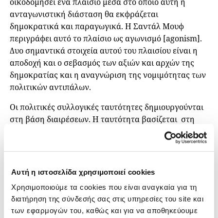
οικοδομήσει ένα πλαίσιο μέσα στο οποίο αυτή η
ανταγωνιστική διάσταση θα εκφράζεται
δημοκρατικά και παραγωγικά. Η Σαντάλ Μουφ
περιγράφει αυτό το πλαίσιο ως αγωνισμό [agonism].
Δυο σημαντικά στοιχεία αυτού του πλαισίου είναι η
αποδοχή και ο σεβασμός των αξιών και αρχών της
δημοκρατίας και η αναγνώριση της νομιμότητας των
πολιτικών αντιπάλων.
Οι πολιτικές συλλογικές ταυτότητες δημιουργούνται
στη βάση διαιρέσεων. Η ταυτότητα βασίζεται στη
διαφορά.
Ο λαϊκισμός μπορεί να ιδωθεί ως μια
τέτοια στρατηγική δια του λόγου οικοδόμησης του
συλλογικού υποκειμένου
λαός
.
Για να συμβεί αυτό,
θα πρέπει να αφήσουμε στην άκρη την «κοινή
Αυτή η ιστοσελίδα χρησιμοποιεί cookies
γνώση» για το τι είναι ο λαϊκισμός. Ο λαϊκισμός δεν
Χρησιμοποιούμε τα cookies που είναι αναγκαία για τη
είναι το χάϊδεμα των αυτιών των ψηφοφόρων, τα
διατήρηση της σύνδεσής σας στις υπηρεσίες του site και
ψέματα ή οι υποσχέσεις, όπως συνηθίζεται να λέμε σε
των εφαρμογών του, καθώς και για να αποθηκεύουμε
προεκλογικούς περιόδους. Υπάρχουν λέξεις για να