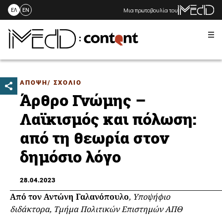
Μια πρωτοβουλία του
ΕΛ
EN
Me
Skip
to
content
ΑΠΟΨΗ/ ΣΧΟΛΙΟ
Άρθρο Γνώμης –
Λαϊκισμός και πόλωση:
από τη θεωρία στον
δημόσιο λόγο
28.04.2023
Από τον Αντώνη Γαλανόπουλο
, Υποψήφιο
διδάκτορα, Τμήμα Πολιτικών Επιστημών ΑΠΘ