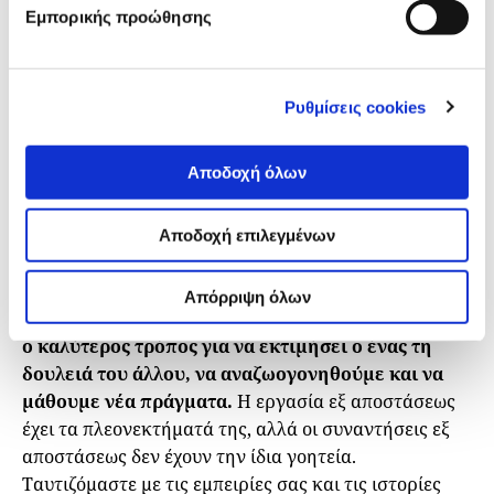
Εμπορικής προώθησης
τέτοιες συγκεντρώσεις, ιδίως όταν δεν υπάρχει
εξωτερική υποστήριξη. Οι ανησυχίες αυτές είναι
οπωσδήποτε βάσιμες και υπάρχουν πολλά περιθώρια
βελτίωσης: πρέπει να προσπαθήσουμε να δώσουμε
Ρυθμίσεις cookies
βήμα σε μικρότερους παίκτες και να διευκολύνουμε
τη συμμετοχή προσκεκλημένων από κάθε γωνιά του
Αποδοχή όλων
κόσμου. Επιπλέον, όταν επενδύονται σημαντικοί
οικονομικοί πόροι, πρέπει να σχεδιάζουμε
Αποδοχή επιλεγμένων
προσεκτικά τις εκδηλώσεις, ώστε να μεγιστοποιούμε
τα οφέλη τους.
Απόρριψη όλων
Σε κάθε περίπτωση,
οι συγκεντρώσεις παραμένουν
ο καλύτερος τρόπος για να εκτιμήσει ο ένας τη
δουλειά του άλλου, να αναζωογονηθούμε και να
μάθουμε νέα πράγματα.
Η εργασία εξ αποστάσεως
έχει τα πλεονεκτήματά της, αλλά οι συναντήσεις εξ
αποστάσεως δεν έχουν την ίδια γοητεία.
Ταυτιζόμαστε με τις εμπειρίες σας και τις ιστορίες