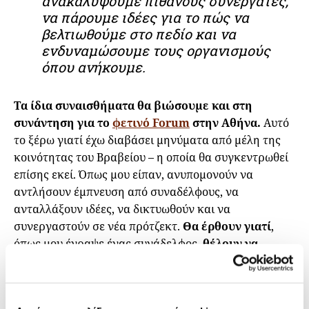
ανακαλύψουμε πιθανούς συνεργάτες,
να πάρουμε ιδέες για το πώς να
βελτιωθούμε στο πεδίο και να
ενδυναμώσουμε τους οργανισμούς
όπου ανήκουμε.
Τα ίδια συναισθήματα θα βιώσουμε και στη
συνάντηση για το
φετινό Forum
στην Αθήνα.
Αυτό
το ξέρω γιατί έχω διαβάσει μηνύματα από μέλη της
κοινότητας του Βραβείου – η οποία θα συγκεντρωθεί
επίσης εκεί. Όπως μου είπαν, ανυπομονούν να
αντλήσουν έμπνευση από συναδέλφους, να
ανταλλάξουν ιδέες, να δικτυωθούν και να
συνεργαστούν σε νέα πρότζεκτ.
Θα έρθουν γιατί
,
όπως μου έγραψε ένας συνάδελφος,
θέλουν να
παρευρεθούν με ανθρώπους «που καταλαβαίνουν
τη μοναξιά αυτής της χρονοβόρας δουλειάς και
γνωρίζουν πώς να στηρίξουν έναν δημοσιογράφο»
.