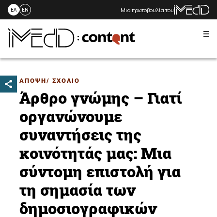
Μια πρωτοβουλία του
ΕΛ
EN
Me
Skip
to
content
ΑΠΟΨΗ/ ΣΧΟΛΙΟ
Άρθρο γνώμης – Γιατί
οργανώνουμε
συναντήσεις της
κοινότητάς μας: Μια
σύντομη επιστολή για
τη σημασία των
δημοσιογραφικών