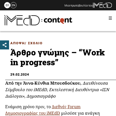
Μια πρωτοβουλία του
ΕΛ
EN
Me
Skip
to
content
ΑΠΟΨΗ/ ΣΧΟΛΙΟ
Άρθρο γνώμης – “Work
in progress”
29.02.2024
Από την Άννα-Κύνθια Μπουσδούκου,
Διευθύνουσα
Σύμβουλο του iMEdD, Εκτελεστική Διευθύντρια «ΙΣΝ
Διάλογοι», Δημοσιογράφο
Ενάμιση χρόνο πριν, το
Διεθνές Forum
Δημοσιογραφίας του iMEdD
μιλούσε για ανάγκη