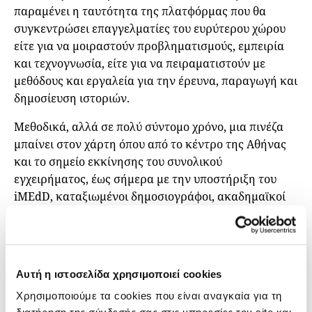
παραμένει η ταυτότητα της πλατφόρμας που θα
συγκεντρώσει επαγγελματίες του ευρύτερου χώρου
είτε για να μοιραστούν προβληματισμούς, εμπειρία
και τεχνογνωσία, είτε για να πειραματιστούν με
μεθόδους και εργαλεία για την έρευνα, παραγωγή και
δημοσίευση ιστοριών.
Μεθοδικά, αλλά σε πολύ σύντομο χρόνο, μια πινέζα
μπαίνει στον χάρτη όπου από το κέντρο της Αθήνας
και το σημείο εκκίνησης του συνολικού
εγχειρήματος, έως σήμερα με την υποστήριξη του
iMEdD, καταξιωμένοι δημοσιογράφοι, ακαδημαϊκοί
και φοιτητές έχουν παράξει 24 δημοσιογραφικά έργα,
έχουν πραγματοποιήσει ή συμμετάσχει σε 24
workshops και εκπαιδευτικά προγράμματα, ενώ ο
Οργανισμός έχει παράξει και δημοσιεύσει συνολικά
Αυτή η ιστοσελίδα χρησιμοποιεί cookies
περισσότερες από 100 έρευνες και ιστορίες, καθώς
Χρησιμοποιούμε τα cookies που είναι αναγκαία για τη
και δύο διαδραστικές εφαρμογές.
Μέσα στην