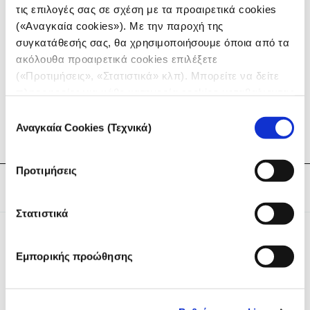
και τη στάση των δυτικών ΜΜΕ στην κάλυψη του
τις επιλογές σας σε σχέση με τα προαιρετικά cookies
πολέμου.
(«Αναγκαία cookies»). Με την παροχή της
συγκατάθεσής σας, θα χρησιμοποιήσουμε όποια από τα
ακόλουθα προαιρετικά cookies επιλέξετε
AKOYΣTE ΟΛΑ ΤΑ PODCAST ΣΤΟ IMEDD.ORG
(«Προτιμήσεις», «Στατιστικά» κλπ). Μπορείτε να δείτε
πληροφορίες για κάθε κατηγορία cookies μεταβαίνοντας
στην
Πολιτική Cookies
του site μας.
Επιλογή
Αναγκαία Cookies (Τεχνικά)
συγκατάθεσης
Προτιμήσεις
Tags:
Podcast
,
Ισραήλ-Γάζα
Στατιστικά
Εμπορικής προώθησης
Το iMEdD είναι ένας μη κερδοσκοπικός δημοσιογραφικός