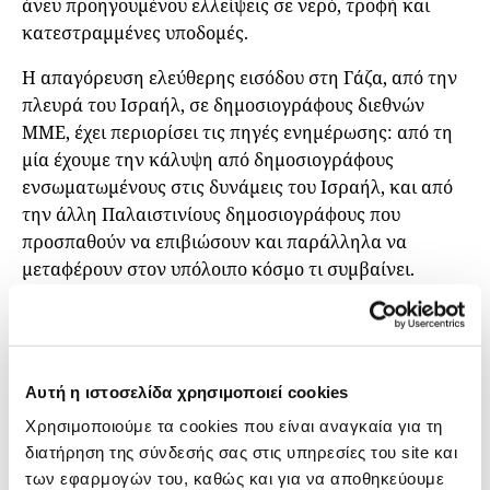
άνευ προηγουμένου ελλείψεις σε νερό, τροφή και
κατεστραμμένες υποδομές.
Η απαγόρευση ελεύθερης εισόδου στη Γάζα, από την
πλευρά του Ισραήλ, σε δημοσιογράφους διεθνών
ΜΜΕ, έχει περιορίσει τις πηγές ενημέρωσης: από τη
μία έχουμε την κάλυψη από δημοσιογράφους
ενσωματωμένους στις δυνάμεις του Ισραήλ, και από
την άλλη Παλαιστινίους δημοσιογράφους που
προσπαθούν να επιβιώσουν και παράλληλα να
μεταφέρουν στον υπόλοιπο κόσμο τι συμβαίνει.
To iMEdD συνομίλησε με τη βραβευμένη Παλαιστίνια
δημοσιογράφο Σουρούκ Άσαντ, μεταξύ άλλων
εκπρόσωπο του Συνδικάτου Παλαιστίνιων
Αυτή η ιστοσελίδα χρησιμοποιεί cookies
Δημοσιογράφων, για τις συνθήκες που επικρατούν
στη Γάζα και το πώς επιβιώνουν οι εγκλωβισμένοι
Χρησιμοποιούμε τα cookies που είναι αναγκαία για τη
επαγγελματίες του Τύπου. Της ζητήσαμε να σχολιάσει
διατήρηση της σύνδεσής σας στις υπηρεσίες του site και
επίσης τη μονομέρεια της πρωτογενούς ενημέρωσης
των εφαρμογών του, καθώς και για να αποθηκεύουμε