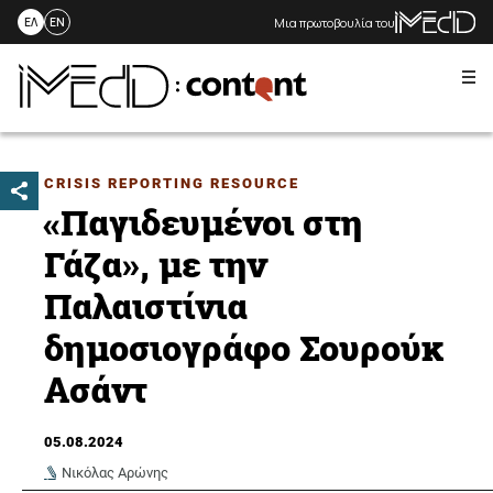
Μια πρωτοβουλία του
ΕΛ
EN
Me
Skip
to
content
CRISIS REPORTING RESOURCE
«Παγιδευμένοι στη
Γάζα», με την
Παλαιστίνια
δημοσιογράφο Σουρούκ
Ασάντ
05.08.2024
Νικόλας Αρώνης