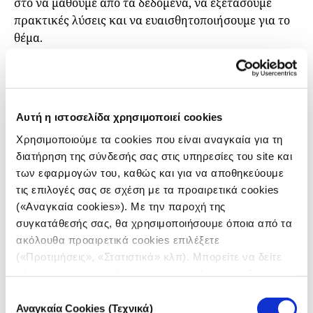
στο να μάθουμε από τα δεδομένα, να εξετάσουμε
πρακτικές λύσεις και να ευαισθητοποιήσουμε για το
θέμα.
Τι μπορούν να κάνουν οι αίθουσες σύνταξης
και οι δημοσιογράφοι;
Η συζήτηση εστίασε στα μέτρα που μπορούν να
Αυτή η ιστοσελίδα χρησιμοποιεί cookies
ληφθούν άμεσα από ειδησεογραφικούς οργανισμούς
Χρησιμοποιούμε τα cookies που είναι αναγκαία για τη
και δημοσιογράφους.
διατήρηση της σύνδεσής σας στις υπηρεσίες του site και
των εφαρμογών του, καθώς και για να αποθηκεύουμε
Ορισμένες ανησυχίες μπορούν να μετριαστούν με την
τις επιλογές σας σε σχέση με τα προαιρετικά cookies
αναζήτηση νέων τρόπων παρουσίασης του θέματος
(«Αναγκαία cookies»). Με την παροχή της
ώστε να έχει μεγαλύτερο αντίκτυπο στον κόσμο.
συγκατάθεσής σας, θα χρησιμοποιήσουμε όποια από τα
«Αντιμετωπίζουμε πολλές από αυτές τις καταστροφές
ακόλουθα προαιρετικά cookies επιλέξετε
και τους κινδύνους που σχετίζονται με το κλίμα
(«Προτιμήσεις», «Στατιστικά» κλπ). Μπορείτε να δείτε
σχεδόν σε καθημερινή βάση», δήλωσε ο ανεξάρτητος
πληροφορίες για κάθε κατηγορία cookies μεταβαίνοντας
δημοσιογράφος Jhesset O. Enano με έδρα τη Μανίλα.
στην
Πολιτική Cookies
του site μας.
Επιλογή
«Μια μεγάλη πρόκληση είναι: πώς θα συνεχίσουμε να
Αναγκαία Cookies (Τεχνικά)
συγκατάθεσης