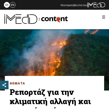
Μια πρωτοβουλία του
ΕΛ
EN
Me
Skip
to
content
ΘΕΜΑΤΑ
Ρεπορτάζ για την
κλιματική αλλαγή και