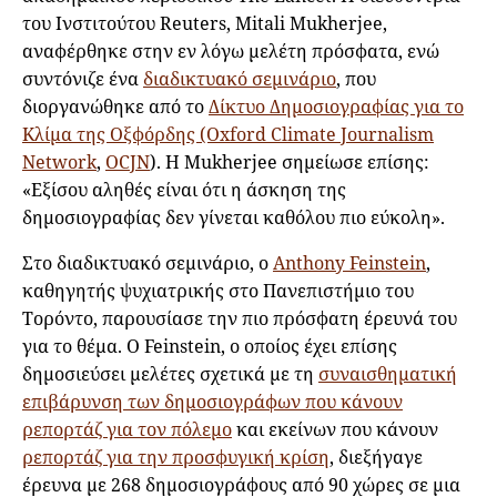
του Ινστιτούτου Reuters, Mitali Mukherjee,
αναφέρθηκε στην εν λόγω μελέτη πρόσφατα, ενώ
συντόνιζε ένα
διαδικτυακό σεμινάριο
, που
διοργανώθηκε από το
Δίκτυο Δημοσιογραφίας για το
Κλίμα της Οξφόρδης (Oxford Climate Journalism
Network
,
OCJN
). Η Mukherjee σημείωσε επίσης:
«Εξίσου αληθές είναι ότι η άσκηση της
δημοσιογραφίας δεν γίνεται καθόλου πιο εύκολη».
Στο διαδικτυακό σεμινάριο, ο
Anthony Feinstein
,
καθηγητής ψυχιατρικής στο Πανεπιστήμιο του
Τορόντο, παρουσίασε την πιο πρόσφατη έρευνά του
για το θέμα. Ο Feinstein, ο οποίος έχει επίσης
δημοσιεύσει μελέτες σχετικά με τη
συναισθηματική
επιβάρυνση των δημοσιογράφων που κάνουν
ρεπορτάζ για τον πόλεμο
και εκείνων που κάνουν
ρεπορτάζ για την προσφυγική κρίση
, διεξήγαγε
έρευνα με 268 δημοσιογράφους από 90 χώρες σε μια