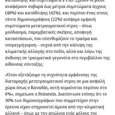
κατάθλιψης και συμπτώματα PTSD. Σχεδόν οι μισοί
αναφέρουν σοβαρά έως μέτρια συμπτώματα άγχους
(48%) και κατάθλιψης (42%), και περίπου ένας στους
πέντε δημοσιογράφους (22%) ανέφερε εμφανή
συμπτώματα μετατραυματικού στρες – όπως
μούδιασμα, παρεμβατικές σκέψεις, αποφυγή
καταστάσεων, που υπενθυμίζουν το τραύμα και
υπερεγρήγορση – συχνά από την κάλυψη της
κλιματικής αλλαγής στο πεδίο, αλλά και λόγω της
έκθεσης σε τραυματικά γεγονότα στο περιβάλλον της
αίθουσας σύνταξης.
«Όταν εξετάζουμε τη συχνότητα εμφάνισης της
διαταραχής μετατραυματικού στρες σε μια ασφαλή
χώρα όπως ο Καναδάς, αυτή κυμαίνεται περίπου στο
6%», σημείωσε ο Feinstein. Διαπίστωσε επίσης ότι το
30% των δημοσιογράφων που συμμετείχαν στην
έρευνα είχαν επηρεαστεί άμεσα από την κλιματική
αλλαγή – όπως με την απώλεια ενός μέλους της