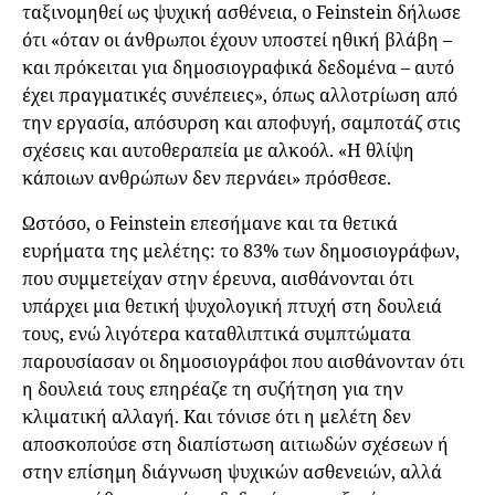
ταξινομηθεί ως ψυχική ασθένεια, ο Feinstein δήλωσε
ότι «όταν οι άνθρωποι έχουν υποστεί ηθική βλάβη –
και πρόκειται για δημοσιογραφικά δεδομένα – αυτό
έχει πραγματικές συνέπειες», όπως αλλοτρίωση από
την εργασία, απόσυρση και αποφυγή, σαμποτάζ στις
σχέσεις και αυτοθεραπεία με αλκοόλ. «Η θλίψη
κάποιων ανθρώπων δεν περνάει» πρόσθεσε.
Ωστόσο, ο Feinstein επεσήμανε και τα θετικά
ευρήματα της μελέτης: το 83% των δημοσιογράφων,
που συμμετείχαν στην έρευνα, αισθάνονται ότι
υπάρχει μια θετική ψυχολογική πτυχή στη δουλειά
τους, ενώ λιγότερα καταθλιπτικά συμπτώματα
παρουσίασαν οι δημοσιογράφοι που αισθάνονταν ότι
η δουλειά τους επηρέαζε τη συζήτηση για την
κλιματική αλλαγή. Και τόνισε ότι η μελέτη δεν
αποσκοπούσε στη διαπίστωση αιτιωδών σχέσεων ή
στην επίσημη διάγνωση ψυχικών ασθενειών, αλλά