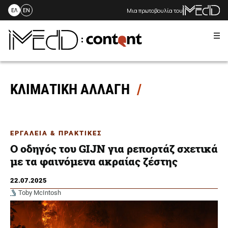
Μια πρωτοβουλία του
ΕΛ
EN
Me
Skip
to
content
ΚΛΙΜΑΤΙΚΗ ΑΛΛΑΓΗ
ΕΡΓΑΛΕΙΑ & ΠΡΑΚΤΙΚΕΣ
O οδηγός του GIJN για ρεπορτάζ σχετικά
με τα φαινόμενα ακραίας ζέστης
22.07.2025
Toby McIntosh