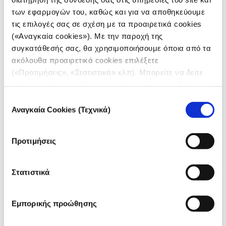
των εφαρμογών του, καθώς και για να αποθηκεύουμε
τις επιλογές σας σε σχέση με τα προαιρετικά cookies
(«Αναγκαία cookies»). Με την παροχή της
συγκατάθεσής σας, θα χρησιμοποιήσουμε όποια από τα
ακόλουθα προαιρετικά cookies επιλέξετε
(«Προτιμήσεις», «Στατιστικά» κλπ). Μπορείτε να δείτε
πληροφορίες για κάθε κατηγορία cookies μεταβαίνοντας
CRISIS REPORTING RESOURCE
στην
Πολιτική Cookies
του site μας.
COP 28: Κλιματική διπλωματία,
Επιλογή
σύγκρουση Ισραήλ-Παλαιστίνης και
Αναγκαία Cookies (Τεχνικά)
συγκατάθεσης
ορυκτά καύσιμα
Προτιμήσεις
18.01.2024
Σίλια Τσίγκα
Στατιστικά
Στο τέλος του 2023, παρακολουθήσαμε τη διεξαγωγή
της COP 28, της μεγαλύτερης διεθνούς συνόδου
κορυφής στον κόσμο για την κλιματική αλλαγή.
Εμπορικής προώθησης