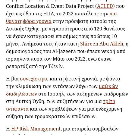
Conflict Location & Event Data Project (
ACLED
) που
έχει ως έδρα τις ΗΠΑ, το 2022 αποτέλεσε την
πιο
θανατηφόρα χρονιά
στην πρόσφατη ιστορία της
Δυτικής Όχθης, με περισσότερους από 120 θανάτους
να έχουν καταγραφεί επισήμως τους πρώτους 10
μήνες. Ανάμεσα τους ήταν και η
Shireen Abu Akleh
, η
δημοσιογράφος του Al-Jazeera που έπεσε νεκρή από
ισραηλινά πυρά τον Μάιο του 2022, ενώ έκανε
ρεπορτάζ από την Τζενίν.
Η βία
συνεχίστηκε
και τη φετινή χρονιά, με φόντο
την κλιμάκωση των εντάσεων λόγω των
μαζικών
διαδηλώσεων
στο Ισραήλ, των αυξημένων επιδρομών
στη Δυτική Όχθη, των συζητήσεων για μια
τρίτη
ιντιφάντα
και των προβλέψεων για μια ενδεχόμενη
αύξηση των τρομοκρατικών επιθέσεων.
Η
HP Risk Management
, μια εταιρεία συμβουλών