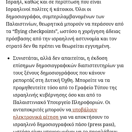
Ισραήλ, καθώς και σε περίπτωση που είναι
Ισραηλινοί πολίτες ή κάτοικοι. Όλοι οι
δημοσιογράφοι, συμπεριλαμβανομένων των
Παλαιστινίων, θεωρητικά μπορούν να περάσουν από
τα “flying checkpoints”, ωστόσο η χορήγηση άδειας
πρόσβασης από την ισραηλινή αστυνομία και τον
στρατό δεν θα πρέπει να θεωρείται εγγυημένη.
Συνιστάται, αλλά δεν απαιτείται, η έκδοση
επίσημων δημοσιογραφικών διαπιστευτηρίων για
τους ξένους δημοσιογράφους που κάνουν
ρεπορτάζ στη Δυτική Όχθη. Μπορείτε να τα
προμηθευτείτε τόσο από το Γραφείο Τύπου της
ισραηλινής κυβέρνησης όσο και από το
Παλαιστινιακό Υπουργείο Πληροφοριών. Οι
ανταποκριτές μπορούν να
υποβάλουν
ηλεκτρονικά αίτηση
για να αποκτήσουν το
ισραηλινό δημοσιογραφικό πάσο (press pass),
ωστόσο είναι υποχρεωμένοι να το παραλάβουν