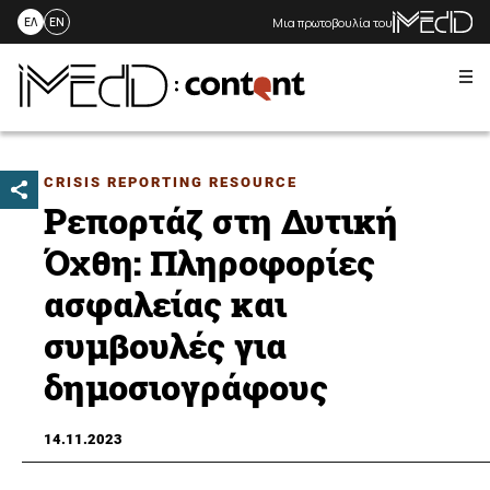
Μια πρωτοβουλία του
ΕΛ
EN
Me
Skip
to
content
CRISIS REPORTING RESOURCE
Ρεπορτάζ στη Δυτική
Όχθη: Πληροφορίες
ασφαλείας και
συμβουλές για
δημοσιογράφους
14.11.2023