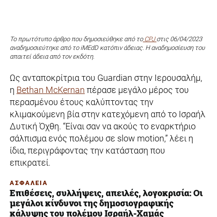
Το πρωτότυπο άρθρο που δημοσιεύθηκε από το
CPJ
στις
06/04/2023
αναδημοσιεύτηκε από το iMEdD κατόπιν άδειας. Η αναδημοσίευση του
απαιτεί άδεια από τον εκδότη.
Ως ανταποκρίτρια του Guardian στην Ιερουσαλήμ,
η
Bethan McKernan
πέρασε μεγάλο μέρος του
περασμένου έτους καλύπτοντας την
κλιμακούμενη βία στην κατεχόμενη από το Ισραήλ
Δυτική Όχθη. “Είναι σαν να ακούς το εναρκτήριο
σάλπισμα ενός πολέμου σε slow motion,” λέει η
ίδια, περιγράφοντας την κατάσταση που
επικρατεί.
ΑΣΦΑΛΕΙΑ
Επιθέσεις, συλλήψεις, απειλές, λογοκρισία: Oι
μεγάλοι κίνδυνοι της δημοσιογραφικής
κάλυψης του πολέμου Ισραήλ-Χαμάς