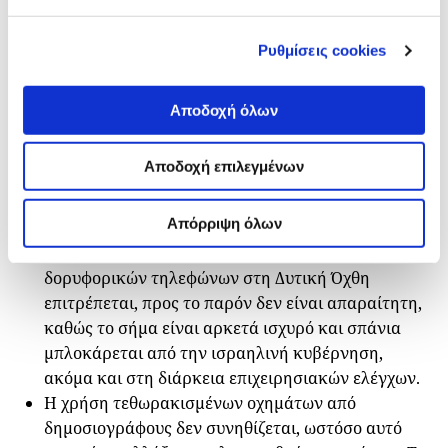
δημοσιογράφους που προετοιμάζονται για
αποστολές όπου ενδέχεται να γίνει χρήση
Ρυθμίσεις cookies
δακρυγόνων προσφέρει πολύτιμες πληροφορίες.
Στις περισσότερες περιοχές της Δυτικής Όχθης,
ένα τυπικό κινητό τηλέφωνο με συνδεσιμότητα 3G
Αποδοχή όλων
– και όχι 4G – συνήθως επαρκεί για τη διατήρηση
των επικοινωνιών. Αν το επιθυμούν, οι
Αποδοχή επιλεγμένων
δημοσιογράφοι μπορούν επίσης να
χρησιμοποιήσουν μια ισραηλινή ή παλαιστινιακή
Απόρριψη όλων
κάρτα SIM, ώστε να εξασφαλίσουν ότι θα έχουν
καλύτερο σήμα. Παρόλο που η μεταφορά
δορυφορικών τηλεφώνων στη Δυτική Όχθη
επιτρέπεται, προς το παρόν δεν είναι απαραίτητη,
καθώς το σήμα είναι αρκετά ισχυρό και σπάνια
μπλοκάρεται από την ισραηλινή κυβέρνηση,
ακόμα και στη διάρκεια επιχειρησιακών ελέγχων.
Η χρήση τεθωρακισμένων οχημάτων από
δημοσιογράφους δεν συνηθίζεται, ωστόσο αυτό