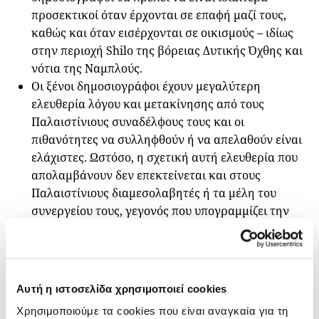
προσεκτικοί όταν έρχονται σε επαφή μαζί τους,
καθώς και όταν εισέρχονται σε οικισμούς – ιδίως
στην περιοχή Shilo της βόρειας Δυτικής Όχθης και
νότια της Ναμπλούς.
Οι ξένοι δημοσιογράφοι έχουν μεγαλύτερη
ελευθερία λόγου και μετακίνησης από τους
Παλαιστίνιους συναδέλφους τους και οι
πιθανότητες να συλληφθούν ή να απελαθούν είναι
ελάχιστες. Ωστόσο, η σχετική αυτή ελευθερία που
απολαμβάνουν δεν επεκτείνεται και στους
Παλαιστίνιους διαμεσολαβητές ή τα μέλη του
συνεργείου τους, γεγονός που υπογραμμίζει την
ανάγκη να ληφθεί ιδιαίτερη μέριμνα για την
ασφάλεια και την προστασία των τελευταίων.
Ποια είδη εξοπλισμού είναι απαραίτητα και
Αυτή η ιστοσελίδα χρησιμοποιεί cookies
ποια είναι εκείνα που μπορεί να
δημιουργήσουν προβλήματα;
Χρησιμοποιούμε τα cookies που είναι αναγκαία για τη