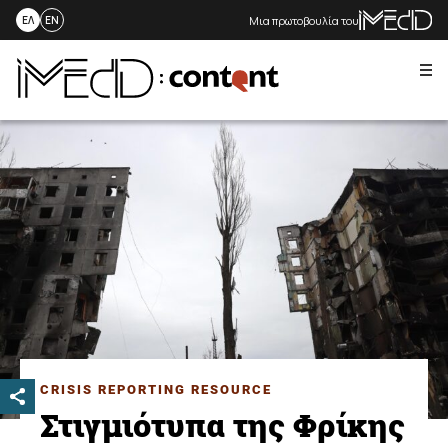
Μια πρωτοβουλία του
ΕΛ
EN
Me
Skip
to
content
CRISIS REPORTING RESOURCE
Στιγμιότυπα της Φρίκης