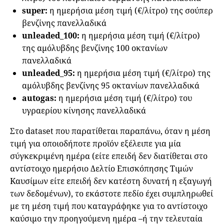
super:
η ημερήσια μέση τιμή (€/λίτρο) της σούπερ
βενζίνης πανελλαδικά
unleaded_100:
η ημερήσια μέση τιμή (€/λίτρο)
της αμόλυβδης βενζίνης 100 οκτανίων
πανελλαδικά
unleaded_95:
η ημερήσια μέση τιμή (€/λίτρο) της
αμόλυβδης βενζίνης 95 οκτανίων πανελλαδικά
autogas:
η ημερήσια μέση τιμή (€/λίτρο) του
υγραερίου κίνησης πανελλαδικά
Στο dataset που παρατίθεται παραπάνω, όταν η μέση
τιμή για οποιοδήποτε προϊόν εξέλειπε για μία
σύγκεκριμένη ημέρα (είτε επειδή δεν διατίθεται στο
αντίστοιχο ημερήσιο Δελτίο Επισκόπησης Τιμών
Καυσίμων είτε επειδή δεν κατέστη δυνατή η εξαγωγή
των δεδομένων), το εκάστοτε πεδίο έχει συμπληρωθεί
με τη μέση τιμή που καταγράφηκε για το αντίστοιχο
καύσιμο την προηγούμενη ημέρα –ή την τελευταία