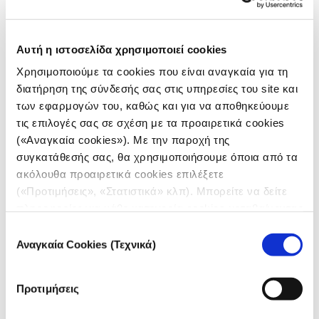
2022-
ΝΟΜΟΣ
ARCADIA
1.783
01-01
ΑΡΚΑΔΙΑΣ
2022-
ARTA
ΝΟΜΟΣ ΑΡΤΗΣ
1.745
01-01
Αυτή η ιστοσελίδα χρησιμοποιεί cookies
2022-
ΝΟΜΟΣ
Χρησιμοποιούμε τα cookies που είναι αναγκαία για τη
ATTICA
1.713
01-01
ΑΤΤΙΚΗΣ
διατήρηση της σύνδεσής σας στις υπηρεσίες του site και
2022-
των εφαρμογών του, καθώς και για να αποθηκεύουμε
ACHAEA
ΝΟΜΟΣ ΑΧΑΪΑΣ
1.753
01-01
τις επιλογές σας σε σχέση με τα προαιρετικά cookies
2022-
ΝΟΜΟΣ
BOEOTIA
1.746
(«Αναγκαία cookies»). Με την παροχή της
01-01
ΒΟΙΩΤΙΑΣ
συγκατάθεσής σας, θα χρησιμοποιήσουμε όποια από τα
2022-
ΝΟΜΟΣ
GREVENA
1.773
ακόλουθα προαιρετικά cookies επιλέξετε
01-01
ΓΡΕΒΕΝΩΝ
(«Προτιμήσεις», «Στατιστικά» κλπ). Μπορείτε να δείτε
2022-
ΝΟΜΟΣ
DRAMA
1.717
πληροφορίες για κάθε κατηγορία cookies μεταβαίνοντας
01-01
ΔΡΑΜΑΣ
στην
Πολιτική Cookies
του site μας.
Επιλογή
2022-
ΝΟΜΟΣ
DODECANESE
1.899
01-01
ΔΩΔΕΚΑΝΗΣΟΥ
Αναγκαία Cookies (Τεχνικά)
συγκατάθεσης
Previous
1
2
3
4
5
…
10
Προτιμήσεις
Next