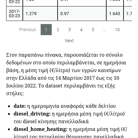
03-22
2017-
1.279
0.97
1.643
1.718
03-23
Previous
1
2
3
4
5
…
10
Next
Στον παραπάνω πίνακα, παρουσιάζεται το σύνολο
δεδομένων στο οποίο περιλαμβάνεται, σε ημερήσια
βάση, η μέση τιμή (€/λίτρο) των υγρών καυσίμων
στην Ελλάδα από τις 14 Μαρτίου 2017 έως τις 10
Ιουλίου 2022. Το dataset περιλαμβάνει τις εξής
στήλες:
date:
η ημερομηνία αναφοράς κάθε δελτίου
diesel_driving:
η ημερήσια μέση τιμή (€/λίτρο)
του diesel κίνησης πανελλαδικά
diesel_home_heating:
η ημερήσια μέση τιμή (€/
λίτρο) του πετρελαίου θέρμανσης πανελλαδικά