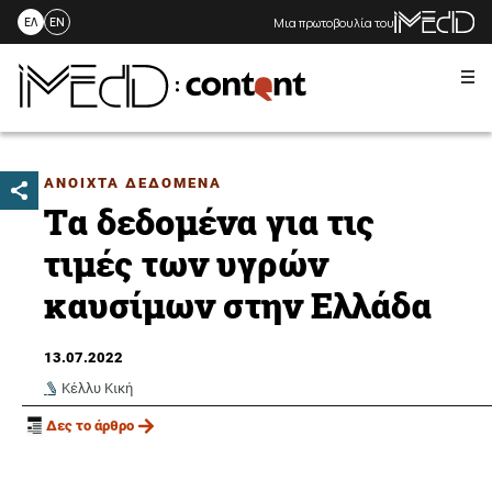
Μια πρωτοβουλία του
ΕΛ
EN
Me
Skip
to
content
ΑΝΟΙΧΤΑ ΔΕΔΟΜΕΝΑ
Τα δεδομένα για τις
τιμές των υγρών
καυσίμων στην Ελλάδα
13.07.2022
Κέλλυ Κική
Δες το άρθρο