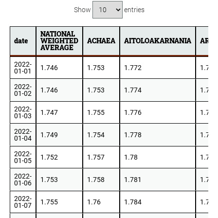
Show
entries
NATIONAL
date
WEIGHTED
ACHAEA
AITOLOAKARNANIA
ARCA
AVERAGE
date
NATIONAL
ACHAEA
AITOLOAKARNANIA
ARCA
2022-
WEIGHTED
1.746
1.753
1.772
1.783
01-01
AVERAGE
2022-
1.746
1.753
1.774
1.783
01-02
2022-
1.747
1.755
1.776
1.783
01-03
2022-
1.749
1.754
1.778
1.783
01-04
2022-
1.752
1.757
1.78
1.785
01-05
2022-
1.753
1.758
1.781
1.783
01-06
2022-
1.755
1.76
1.784
1.784
01-07