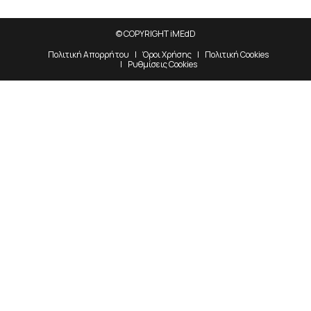
© COPYRIGHT iMEdD
Πολιτική Απορρήτου
Όροι Χρήσης
Πολιτική Cookies
Ρυθμίσεις Cookies