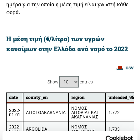
ημέρα για την οποία η μέση τιμή είναι γνωστή κάθε
φορά.
Η μέση τιμή (€/λίτρο) των υγρών
καυσίμων στην Ελλάδα ανά νομό το 2022
CSV
Show
entries
date
county_en
region
unleaded_95
date
county_en
region
unleaded_95
ΝΟΜΟΣ
2022-
AITOLOAKARNANIA
ΑΙΤΩΛΙΑΣ ΚΑΙ
1.772
01-01
ΑΚΑΡΝΑΝΙΑΣ
2022-
ΝΟΜΟΣ
ARGOLIDA
1.733
01-01
ΑΡΓΟΛΙΔΟΣ