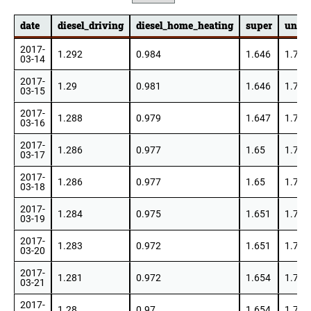
date
diesel_driving
diesel_home_heating
super
unlea
date
diesel_driving
diesel_home_heating
super
unlea
2017-
1.292
0.984
1.646
1.727
03-14
2017-
1.29
0.981
1.646
1.726
03-15
2017-
1.288
0.979
1.647
1.723
03-16
2017-
1.286
0.977
1.65
1.716
03-17
2017-
1.286
0.977
1.65
1.716
03-18
2017-
1.284
0.975
1.651
1.716
03-19
2017-
1.283
0.972
1.651
1.721
03-20
2017-
1.281
0.972
1.654
1.72
03-21
2017-
1.28
0.97
1.654
1.719