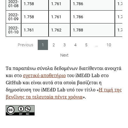
2022-
1.758
1.761
1.786
1.786
01-08
2022-
1.758
1.761
1.786
1.786
01-09
2022-
1.761
1.762
1.788
1.786
01-10
Previous
1
2
3
4
5
…
10
Next
Τα παραπάνω σύνολα δεδομένων διατίθενται ανοιχτά
και στο
σχετικό αποθετήριο
του iMEdD Lab στο
GitHub και είναι αυτά στα οποία βασίζεται η
δημοσίευση του iMEdD Lab υπό τον τίτλο «
Η τιμή της
βενζίνης τα τελευταία πέντε χρόνια
».