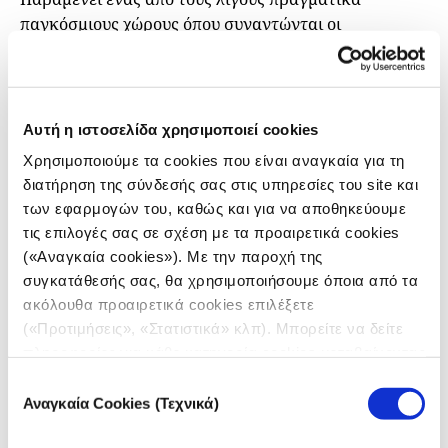
παγκόσμιους χώρους όπου συναντώνται οι
οικονομικές και δημοκρατικές προκλήσεις της
δημοσιογραφίας.
INMA Media Innovation Week
— Μαδρίτη,
Αυτή η ιστοσελίδα χρησιμοποιεί cookies
Ισπανία | 21–25 Σεπτεμβρίου
Χρησιμοποιούμε τα cookies που είναι αναγκαία για τη
Βαθιά εστίαση στις καλές πρακτικές που
διατήρηση της σύνδεσής σας στις υπηρεσίες του site και
υιοθετούνται στην Ευρώπη, με συνδυασμό συνεδριών
των εφαρμογών του, καθώς και για να αποθηκεύουμε
και επισκέψεων σε newsroom και τεχνολογικές
τις επιλογές σας σε σχέση με τα προαιρετικά cookies
εταιρείες. Ιδανικό για υπεύθυνους λήψης αποφάσεων
(«Αναγκαία cookies»). Με την παροχή της
και καινοτομίας.
συγκατάθεσής σας, θα χρησιμοποιήσουμε όποια από τα
ακόλουθα προαιρετικά cookies επιλέξετε
Ο συνδυασμός περιπτωσιολογικών μελετών και
(«Προτιμήσεις», «Στατιστικά» κλπ). Μπορείτε να δείτε
επιτόπιων επισκέψεων το καθιστά ιδιαίτερα χρήσιμο
πληροφορίες για κάθε κατηγορία cookies μεταβαίνοντας
για όσους καλούνται να μετατρέψουν τη στρατηγική
στην
Πολιτική Cookies
του site μας.
Επιλογή
σε πράξη.
Αναγκαία Cookies (Τεχνικά)
συγκατάθεσης
Το πρώτο προσχέδιο του προγράμματος του