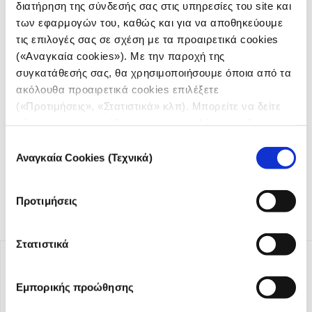
διατήρηση της σύνδεσής σας στις υπηρεσίες του site και
των εφαρμογών του, καθώς και για να αποθηκεύουμε
τις επιλογές σας σε σχέση με τα προαιρετικά cookies
(«Αναγκαία cookies»). Με την παροχή της
συγκατάθεσής σας, θα χρησιμοποιήσουμε όποια από τα
Το iMEdD είναι ένας μη κερδοσκοπικός δημοσιογραφικός
ακόλουθα προαιρετικά cookies επιλέξετε
οργανισμός που ιδρύθηκε το 2018 με αποκλειστική δωρεά
(«Προτιμήσεις», «Στατιστικά» κλπ). Μπορείτε να δείτε
από το Ίδρυμα Σταύρος Νιάρχος (ΙΣΝ). Αποστολή του είναι η
πληροφορίες για κάθε κατηγορία cookies μεταβαίνοντας
ενίσχυση της διαφάνειας, της αξιοπιστίας και της
ανεξαρτησίας στη δημοσιογραφία.
στην
Πολιτική Cookies
του site μας.
Επιλογή
Αναγκαία Cookies (Τεχνικά)
συγκατάθεσης
Προτιμήσεις
Στατιστικά
Εμπορικής προώθησης