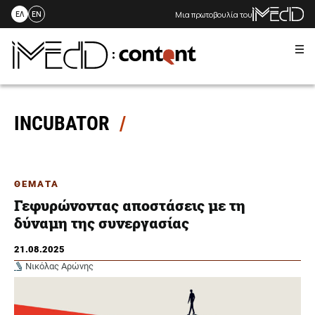
Μια πρωτοβουλία του
ΕΛ
EN
Me
Skip
to
content
INCUBATOR
ΘΕΜΑΤΑ
Γεφυρώνοντας αποστάσεις με τη
δύναμη της συνεργασίας
21.08.2025
Νικόλας Αρώνης