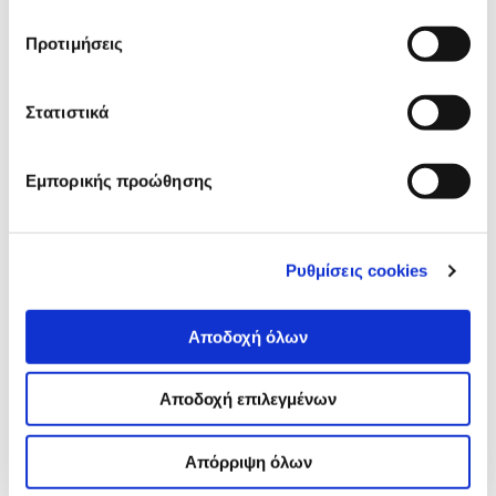
Η δημοσιογράφος Σοφία Χριστοφορίδου περιγράφει
την ιστορία πίσω από το ρεπορτάζ για την
Προτιμήσεις
ατμοσφαιρική ρύπανση σε Θεσσαλονίκη και Ιωάννινα.
Η έρευνα έγινε σε συνεργασία με τον δημοσιογράφο
Γιώργο Τσαντίκο, στο πλαίσιο του φετινού incubator
for local media του iMEdD.
Στατιστικά
Εμπορικής προώθησης
Ρυθμίσεις cookies
Αποδοχή όλων
Αποδοχή επιλεγμένων
Απόρριψη όλων
ΕΡΓΑΛΕΙΑ & ΠΡΑΚΤΙΚΕΣ