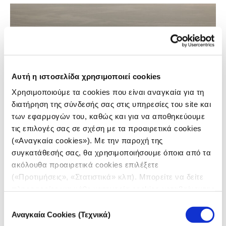
Αυτή η ιστοσελίδα χρησιμοποιεί cookies
Χρησιμοποιούμε τα cookies που είναι αναγκαία για τη
διατήρηση της σύνδεσής σας στις υπηρεσίες του site και
των εφαρμογών του, καθώς και για να αποθηκεύουμε
τις επιλογές σας σε σχέση με τα προαιρετικά cookies
ΑΠΟΨΗ/ ΣΧΟΛΙΟ
(«Αναγκαία cookies»). Με την παροχή της
Ερευνώντας το θέμα της
συγκατάθεσής σας, θα χρησιμοποιήσουμε όποια από τα
ατμοσφαιρικής ρύπανσης στη
ακόλουθα προαιρετικά cookies επιλέξετε
Θεσσαλονίκη και τα Ιωάννινα
(«Προτιμήσεις», «Στατιστικά» κλπ). Μπορείτε να δείτε
πληροφορίες για κάθε κατηγορία cookies μεταβαίνοντας
16.06.2025
στην
Πολιτική Cookies
του site μας.
Επιλογή
Σοφία Χριστοφορίδου
Αναγκαία Cookies (Τεχνικά)
συγκατάθεσης