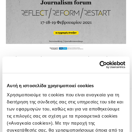
Ομιλίες, παρουσιάσεις και workshops από κορυφαίους
επαγγελματίες από όλο τον κόσμο.
Αυτή η ιστοσελίδα χρησιμοποιεί cookies
Χρησιμοποιούμε τα cookies που είναι αναγκαία για τη
διατήρηση της σύνδεσής σας στις υπηρεσίες του site και
των εφαρμογών του, καθώς και για να αποθηκεύουμε
τις επιλογές σας σε σχέση με τα προαιρετικά cookies
(«Αναγκαία cookies»). Με την παροχή της
Το iMEdD είναι ένας μη κερδοσκοπικός δημοσιογραφικός
συγκατάθεσής σας, θα χρησιμοποιήσουμε όποια από τα