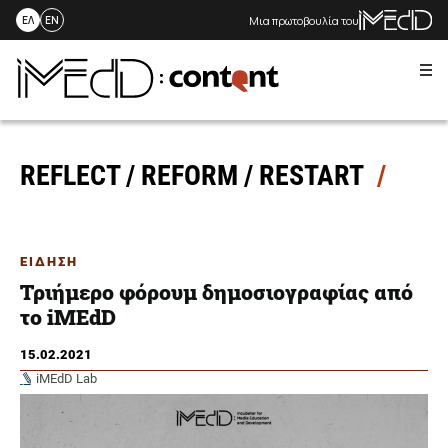
Μια πρωτοβουλία του
ΕΛ
EN
Me
Skip
to
content
REFLECT / REFORM / RESTART
ΕΙΔΗΣΗ
Τριήμερο φόρουμ δημοσιογραφίας από
το iMEdD
15.02.2021
iMEdD Lab